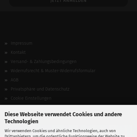
Impressum
Kontakt
Versand- & Zahlungsbedingungen
Widerrufsrecht & Muster-Widerrufsformular
AGB
Privatsphäre und Datenschutz
Cookie Einstellungen
Vertrag widerrufen
Diese Webseite verwendet Cookies und andere
Technologien
Wir verwenden Cookies und ähnliche Technologien, auch von
Drittanbietern, um die ordentliche Funktionsweise der Website zu