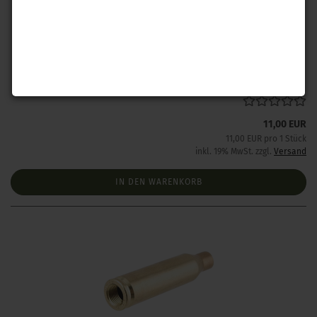
Hornady Mod. Hülse 7 mm WSM
Lieferzeit:
Lieferzeit unbekannt aber bereits nachbestellt
11,00 EUR
11,00 EUR pro 1 Stück
inkl. 19% MwSt. zzgl.
Versand
IN DEN WARENKORB