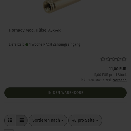
Hornady Mod. Hülse 9,3x74R
Lieferzeit:
1 Woche NACH Zahlungseingang
11,00 EUR
11,00 EUR pro 1 Stück
inkl. 19% MwSt. zzgl.
Versand
IN DEN WARENKORB
Sortieren nach
pro Seite
Sortieren nach
48 pro Seite