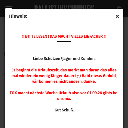
Hinweis:
7 MM - 9,3 MM
!!! BITTE LESEN ! DAS MACHT VIELES EINFACHER !!!
Sortieren nach
pro Seite
Sortieren nach
48 pro Seite
Liebe Schützen/Jäger und Kunden.
1
Es beginnt die Urlaubszeit, das merkt man daran das alles
mal wieder ein wenig länger dauert ;-) Habt etwas Geduld,
wir können es nicht ändern, danke.
FOX macht nächste Woche Urlaub also vor 01.09.26 gibts bei
uns nix.
Gut Schuß.