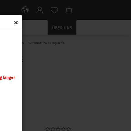
ÜBER UNS
»
etzmatrizen
Setzmatrize Langwaffe
GWAFFE
g länger