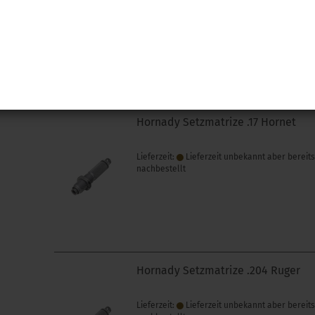
Lieferzeit:
1 Woche NACH Zahlungseingang
Hornady Setzmatrize .17 Hornet
Lieferzeit:
Lieferzeit unbekannt aber bereit
nachbestellt
Hornady Setzmatrize .204 Ruger
Lieferzeit:
Lieferzeit unbekannt aber bereit