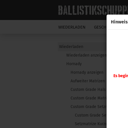
Hinweis
WIEDERLADEN
GESCHOSSE
N
Wiederladen
Wiederladen anzeigen
Hornady
Hornady anzeigen
Es begi
Aufweiter Matrizen
Custom Grade Hals Matrize
Custom Grade Matrizensatz
Custom Grade Setzmatrizen
Custom Grade Setzmatrizen 
Setzmatrize Kurzwaffe