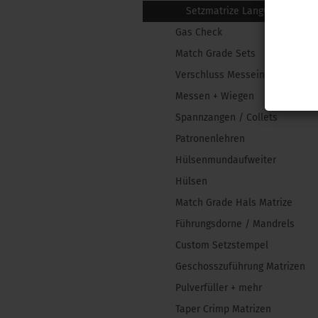
Setzmatrize Langwaffe
Gas Check
Match Grade Sets
Verschluss Messeinsätze
Messen + Wiegen
Spannzangen / Collets
Patronenlehren
Hülsenmundaufweiter
Hülsen
Match Grade Hals Matrize
Führungsdorne / Mandrels
Custom Setzstempel
Geschosszuführung Matrizen
Pulverfüller + mehr
Taper Crimp Matrizen