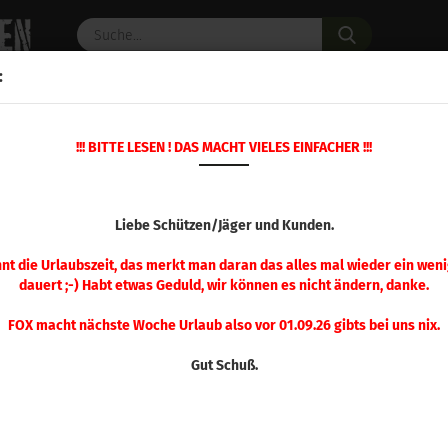
Suche...
:
C PULVER
WAFFENZUBEHÖR
ERSATZTEILE
OPTIK
!!! BITTE LESEN ! DAS MACHT VIELES EINFACHER !!!
»
»
»
Startseite
Wiederladen
Hornady
Custom Grade S
SETZMATRIZE LAN
Liebe Schützen/Jäger und Kunden.
nnt die Urlaubszeit, das merkt man daran das alles mal wieder ein weni
dauert ;-) Habt etwas Geduld, wir können es nicht ändern, danke.
Sortieren nach
pro Seite
Sortieren nach
48 pro Seite
FOX macht nächste Woche Urlaub also vor 01.09.26 gibts bei uns nix.
1
Gut Schuß.
anzeigen
Hornady Geschosssetzer
Mikrometerschraube