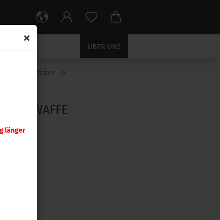
ÜBER UNS
»
ll Kalibriermatrizen
E KURZWAFFE
g länger
uto