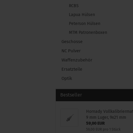
RCBS
Lapua Hülsen
Peterson Hülsen
MTM Patronenboxen
Geschosse
NC Pulver
Waffenzubehör
Ersatzteile
Optik
Bestseller
Hornady Vollkalibriermat
9 mm Luger, 9x21 mm
59,00 EUR
59,00 EUR pro 1 Stück