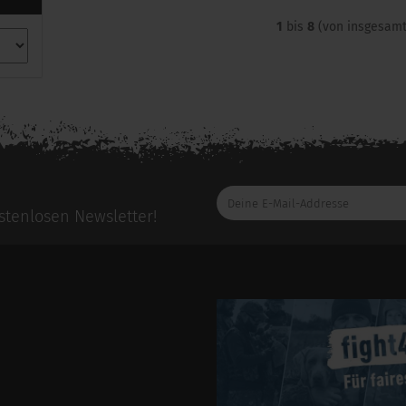
1
bis
8
(von insgesam
Deine
E-
tenlosen Newsletter!
Mail-
Addresse