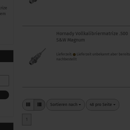
rize
 Rem
Hornady Vollkalibriermatrize .500
S&W Magnum
Lieferzeit:
Lieferzeit unbekannt aber bereit
nachbestellt
Sortieren nach
pro Seite
Sortieren nach
48 pro Seite
1