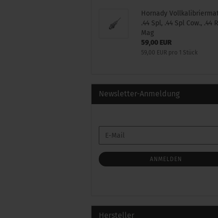
Hornady Vollkalibriermat
.44 Spl, .44 Spl Cow., .44
Mag
59,00 EUR
59,00 EUR pro 1 Stück
Newsletter-Anmeldung
WEITER
E-
ZUR
Mail
NEWSLETTER-
ANMELDUNG
ANMELDEN
Hersteller