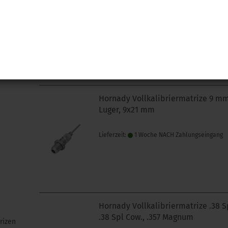
Lieferzeit:
Lieferzeit unbekannt aber bereit
nachbestellt
Hornady Vollkalibriermatrize 9 m
Luger, 9x21 mm
Lieferzeit:
1 Woche NACH Zahlungseingang
Hornady Vollkalibriermatrize .38 S
.38 Spl Cow., .357 Magnum
rizen