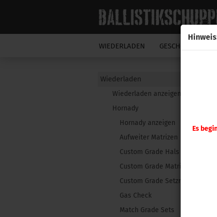
Hinweis
WIEDERLADEN
GESCHOSSE
N
Wiederladen
Wiederladen anzeigen
Hornady
Hornady anzeigen
Es begi
Aufweiter Matrizen
Custom Grade Hals Matrize
Custom Grade Matrizensatz
Custom Grade Setzmatrizen
Gas Check
Match Grade Sets