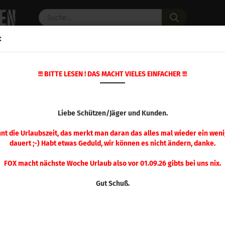
Suche...
:
C PULVER
WAFFENZUBEHÖR
ERSATZTEILE
OPTIK
!!! BITTE LESEN ! DAS MACHT VIELES EINFACHER !!!
»
»
»
Startseite
Wiederladen
Hornady
Custom Grade Vo
Vollkalibriermatrize Kurzwaffe
VOLLKALIBRIERMATRIZ
Liebe Schützen/Jäger und Kunden.
nnt die Urlaubszeit, das merkt man daran das alles mal wieder ein weni
dauert ;-) Habt etwas Geduld, wir können es nicht ändern, danke.
Sortieren nach
pro Seite
Sortieren nach
48 pro Seite
FOX macht nächste Woche Urlaub also vor 01.09.26 gibts bei uns nix.
1
Gut Schuß.
Hornady Vollkalibriermatrize .32 A