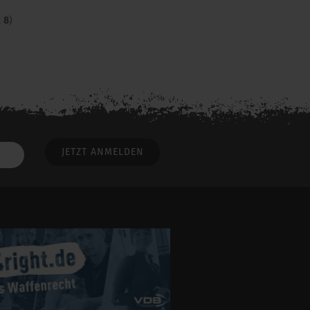
t
8
)