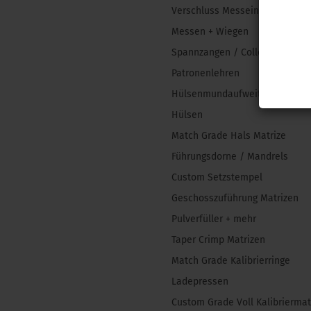
Verschluss Messeinsätze
Messen + Wiegen
Spannzangen / Collets
Patronenlehren
Hülsenmundaufweiter
Hülsen
Match Grade Hals Matrize
Führungsdorne / Mandrels
Custom Setzstempel
Geschosszuführung Matrizen
Pulverfüller + mehr
Taper Crimp Matrizen
Match Grade Kalibrierringe
Ladepressen
Custom Grade Voll Kalibriermat