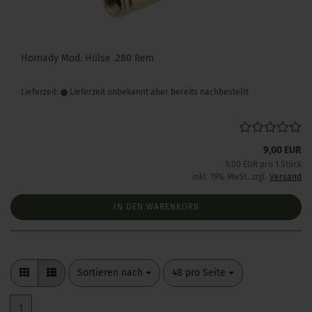
Hornady Mod. Hülse .280 Rem
Lieferzeit:
Lieferzeit unbekannt aber bereits nachbestellt
9,00 EUR
9,00 EUR pro 1 Stück
inkl. 19% MwSt. zzgl.
Versand
IN DEN WARENKORB
Sortieren nach
pro Seite
Sortieren nach
48 pro Seite
1