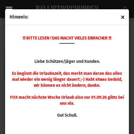
Hinweis:
.240 - .280
!!! BITTE LESEN ! DAS MACHT VIELES EINFACHER !!!
Sortieren nach
pro Seite
Sortieren nach
48 pro Seite
Liebe Schützen/Jäger und Kunden.
1
Es beginnt die Urlaubszeit, das merkt man daran das alles
mal wieder ein wenig länger dauert ;-) Habt etwas Geduld,
wir können es nicht ändern, danke.
FOX macht nächste Woche Urlaub also vor 01.09.26 gibts bei
uns nix.
Gut Schuß.