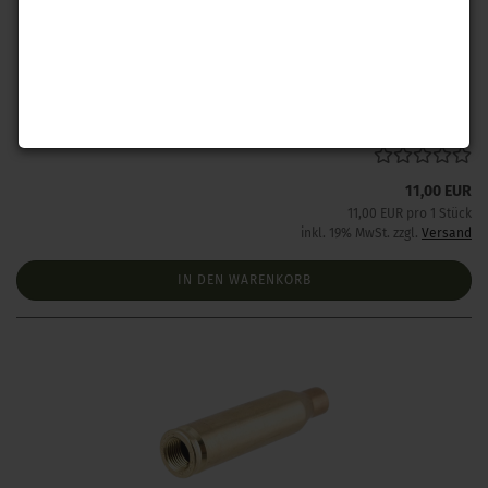
Hornady Mod. Hülse .240 Weatherby Magnum
Lieferzeit:
Lieferzeit unbekannt aber bereits nachbestellt
11,00 EUR
11,00 EUR pro 1 Stück
inkl. 19% MwSt. zzgl.
Versand
IN DEN WARENKORB