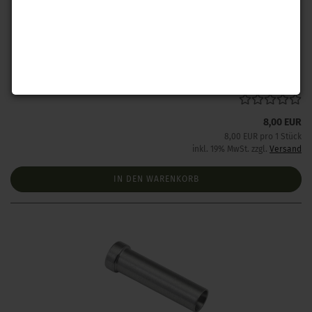
Hornady Setzstempel FTX .308 / 160gr (30-30 Win)
Lieferzeit:
1 Woche NACH Zahlungseingang
8,00 EUR
8,00 EUR pro 1 Stück
inkl. 19% MwSt. zzgl.
Versand
IN DEN WARENKORB