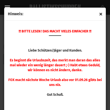
Hinweis:
HORNADY FTX
!!! BITTE LESEN ! DAS MACHT VIELES EINFACHER !!!
Sortieren nach
pro Seite
Sortieren nach
48 pro Seite
Liebe Schützen/Jäger und Kunden.
1
Es beginnt die Urlaubszeit, das merkt man daran das alles
mal wieder ein wenig länger dauert ;-) Habt etwas Geduld,
wir können es nicht ändern, danke.
FOX macht nächste Woche Urlaub also vor 01.09.26 gibts bei
uns nix.
Gut Schuß.