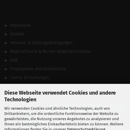
Impressum
Kontakt
Versand- & Zahlungsbedingungen
Widerrufsrecht & Muster-Widerrufsformular
AGB
Privatsphäre und Datenschutz
Cookie Einstellungen
Vertrag widerrufen
Diese Webseite verwendet Cookies und andere
Technologien
Wir verwenden Cookies und ähnliche Technologien, auch von
Drittanbietern, um die ordentliche Funktionsweise der Website zu
gewährleisten, die Nutzung unseres Angebotes zu analysieren und
Ihnen ein bestmögliches Einkaufserlebnis bieten zu können. Weitere
Informationen finden Sie in unserer
Datenschutzerklärung
.