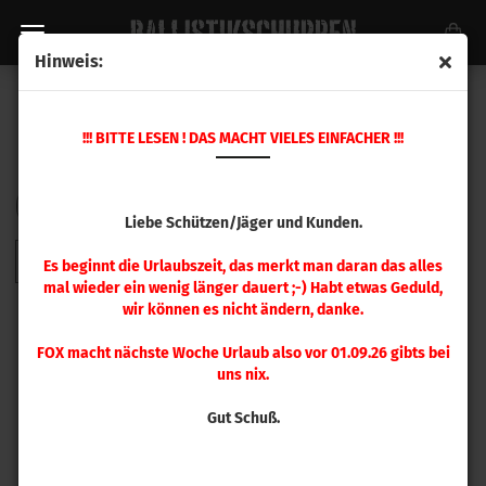
Hinweis:
PULVERFÜLLER + MEHR
!!! BITTE LESEN ! DAS MACHT VIELES EINFACHER !!!
Sortieren nach
pro Seite
Sortieren nach
48 pro Seite
Liebe Schützen/Jäger und Kunden.
1
Es beginnt die Urlaubszeit, das merkt man daran das alles
mal wieder ein wenig länger dauert ;-) Habt etwas Geduld,
wir können es nicht ändern, danke.
FOX macht nächste Woche Urlaub also vor 01.09.26 gibts bei
uns nix.
Gut Schuß.