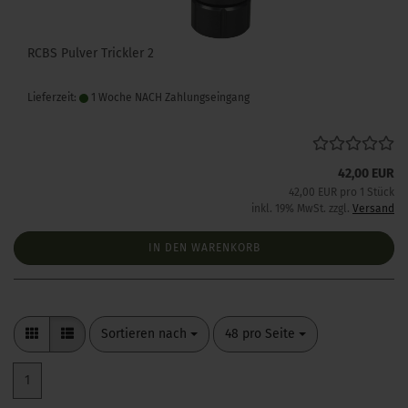
RCBS Pulver Trickler 2
Lieferzeit:
1 Woche NACH Zahlungseingang
42,00 EUR
42,00 EUR pro 1 Stück
inkl. 19% MwSt. zzgl.
Versand
IN DEN WARENKORB
Sortieren nach
pro Seite
Sortieren nach
48 pro Seite
1