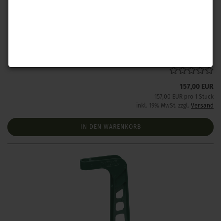
RCBS Uniflow Pulverfüller III
Lieferzeit:
Lieferzeit unbekannt aber bereits nachbestellt
157,00 EUR
157,00 EUR pro 1 Stück
inkl. 19% MwSt. zzgl.
Versand
IN DEN WARENKORB