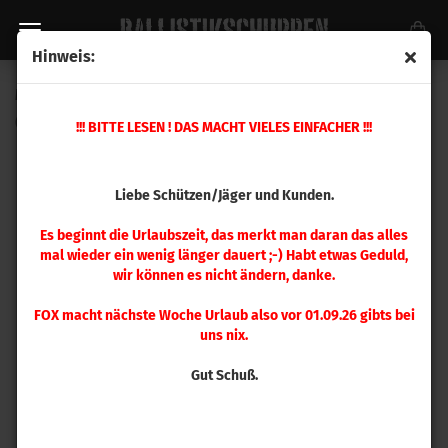
Hinweis:
Magpul Magazin 5 Schuss MOE PMAG für 7.62x39 mm BLK
(Art.Nr.:
MAG657-BLK
)
!!! BITTE LESEN ! DAS MACHT VIELES EINFACHER !!!
Liebe Schützen/Jäger und Kunden.
Es beginnt die Urlaubszeit, das merkt man daran das alles
mal wieder ein wenig länger dauert ;-) Habt etwas Geduld,
wir können es nicht ändern, danke.
FOX macht nächste Woche Urlaub also vor 01.09.26 gibts bei
uns nix.
Gut Schuß.