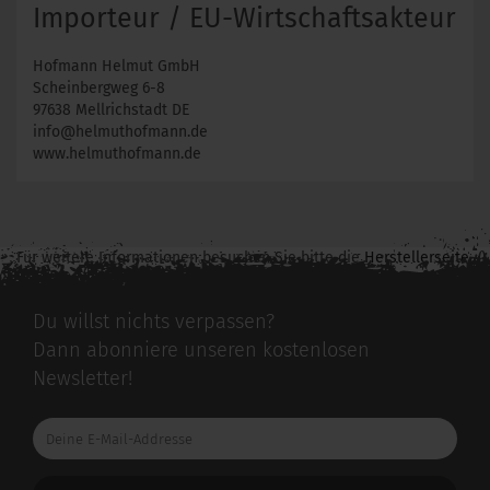
Importeur / EU-Wirtschaftsakteur
Hofmann Helmut GmbH
Scheinbergweg 6-8
97638 Mellrichstadt DE
info@helmuthofmann.de
www.helmuthofmann.de
Für weitere Informationen besuchen Sie bitte die
Herstellerseite
zu diesem Artikel.
Du willst nichts verpassen?
Dann abonniere unseren kostenlosen
Newsletter!
Deine
E-
Mail-
Addresse