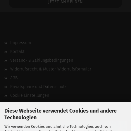
Impressum
Kontakt
Versand- & Zahlungsbedingungen
Widerrufsrecht & Muster-Widerrufsformular
AGB
Privatsphäre und Datenschutz
Cookie Einstellungen
Vertrag widerrufen
Diese Webseite verwendet Cookies und andere
Technologien
Wir verwenden Cookies und ähnliche Technologien, auch von