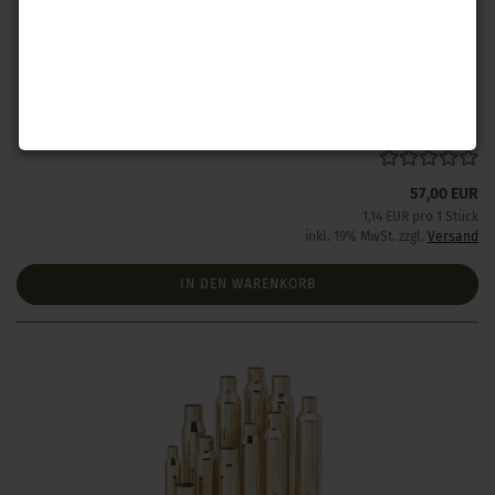
Hornady Hülsen 6,8 mm SPC 50 Stück
Lieferzeit:
1 Woche NACH Zahlungseingang
57,00 EUR
1,14 EUR pro 1 Stück
inkl. 19% MwSt. zzgl.
Versand
IN DEN WARENKORB