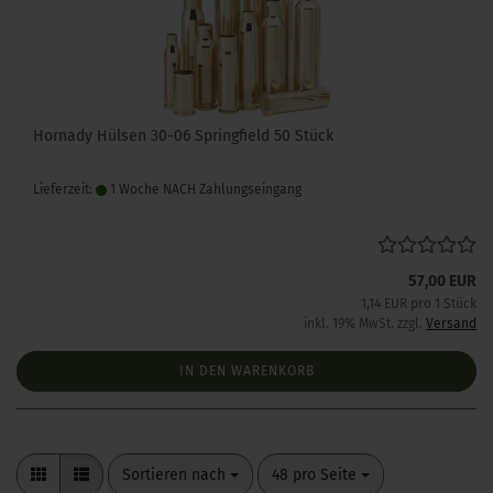
Hornady Hülsen 30-06 Springfield 50 Stück
Lieferzeit:
1 Woche NACH Zahlungseingang
57,00 EUR
1,14 EUR pro 1 Stück
inkl. 19% MwSt. zzgl.
Versand
IN DEN WARENKORB
Sortieren nach
pro Seite
Sortieren nach
48 pro Seite