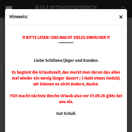
Hinweis:
KALIBER .268 - .300
!!! BITTE LESEN ! DAS MACHT VIELES EINFACHER !!!
Sortieren nach
pro Seite
Sortieren nach
48 pro Seite
Liebe Schützen/Jäger und Kunden.
1
Es beginnt die Urlaubszeit, das merkt man daran das alles
mal wieder ein wenig länger dauert ;-) Habt etwas Geduld,
wir können es nicht ändern, danke.
FOX macht nächste Woche Urlaub also vor 01.09.26 gibts bei
uns nix.
Gut Schuß.