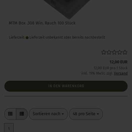
MTM Box .308 Win. Rauch 100 Stück
Lieferzeit:
Lieferzeit unbekannt aber bereits nachbestellt
12,00 EUR
12,00 EUR pro 1 Stück
inkl. 19% MwSt. zzgl.
Versand
IN DEN WARENKORB
Sortieren nach
pro Seite
Sortieren nach
48 pro Seite
1