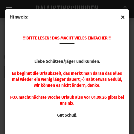
Hinweis:
BOXEN FÜR 100 STÜCK PATRONEN
!!! BITTE LESEN ! DAS MACHT VIELES EINFACHER !!!
Sortieren nach
pro Seite
Sortieren nach
48 pro Seite
Liebe Schützen/Jäger und Kunden.
1
Es beginnt die Urlaubszeit, das merkt man daran das alles
mal wieder ein wenig länger dauert ;-) Habt etwas Geduld,
wir können es nicht ändern, danke.
FOX macht nächste Woche Urlaub also vor 01.09.26 gibts bei
uns nix.
Gut Schuß.