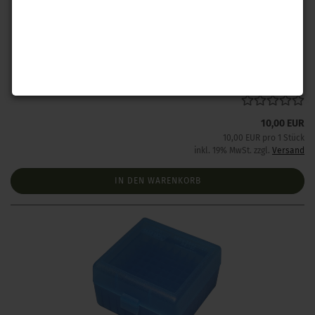
MTM Box .223 Rem. Grün 100 Stück
Lieferzeit:
Lieferzeit unbekannt aber bereits nachbestellt
10,00 EUR
10,00 EUR pro 1 Stück
inkl. 19% MwSt. zzgl.
Versand
IN DEN WARENKORB