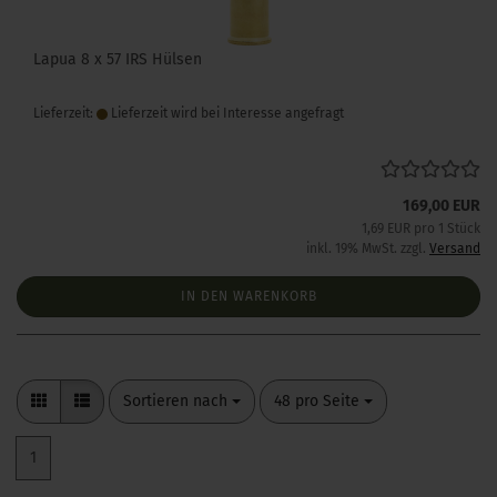
Lapua 8 x 57 IRS Hülsen
Lieferzeit:
Lieferzeit wird bei Interesse angefragt
169,00 EUR
1,69 EUR pro 1 Stück
inkl. 19% MwSt. zzgl.
Versand
IN DEN WARENKORB
Sortieren nach
pro Seite
Sortieren nach
48 pro Seite
1