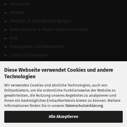
Impressum
Kontakt
Versand- & Zahlungsbedingungen
Widerrufsrecht & Muster-Widerrufsformular
AGB
Privatsphäre und Datenschutz
Cookie Einstellungen
Vertrag widerrufen
Diese Webseite verwendet Cookies und andere
Technologien
Wir verwenden Cookies und ähnliche Technologien, auch von
Drittanbietern, um die ordentliche Funktionsweise der Website zu
gewährleisten, die Nutzung unseres Angebotes zu analysieren und
Ihnen ein bestmögliches Einkaufserlebnis bieten zu können. Weitere
Informationen finden Sie in unserer
Datenschutzerklärung
.
Alle Akzeptieren
BALLISTIKSCHUPPEN 2026.