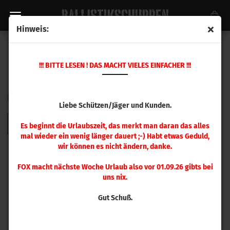
Hinweis:
KALIBER .311 / .323
!!! BITTE LESEN ! DAS MACHT VIELES EINFACHER !!!
Sortieren nach
pro Seite
Sortieren nach
48 pro Seite
Liebe Schützen/Jäger und Kunden.
1
Es beginnt die Urlaubszeit, das merkt man daran das alles
mal wieder ein wenig länger dauert ;-) Habt etwas Geduld,
wir können es nicht ändern, danke.
FOX macht nächste Woche Urlaub also vor 01.09.26 gibts bei
uns nix.
Gut Schuß.