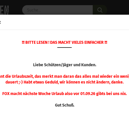
Suche...
:
C PULVER
WAFFENZUBEHÖR
ERSATZTEILE
OPTIK
!!! BITTE LESEN ! DAS MACHT VIELES EINFACHER !!!
»
»
»
Startseite
Wiederladen
MTM Patronenboxen
MTM 
DELUXE BOXEN MI
Liebe Schützen/Jäger und Kunden.
nnt die Urlaubszeit, das merkt man daran das alles mal wieder ein weni
dauert ;-) Habt etwas Geduld, wir können es nicht ändern, danke.
Sortieren nach
pro Seite
Sortieren nach
48 pro Seite
FOX macht nächste Woche Urlaub also vor 01.09.26 gibts bei uns nix.
1
Gut Schuß.
MTM Deluxe Box .223 Rem. Grün 50
Stück