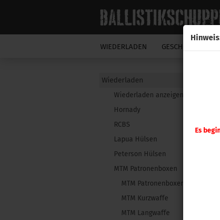
Hinweis
WIEDERLADEN
GESCHOSSE
N
Wiederladen
Wiederladen anzeigen
Hornady
RCBS
Es begi
Lapua Hülsen
Peterson Hülsen
MTM Patronenboxen
MTM Patronenboxen anzeigen
MTM Kurzwaffe
MTM Langwaffe