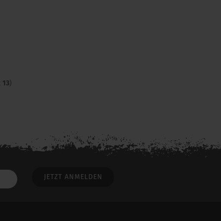
t
13
)