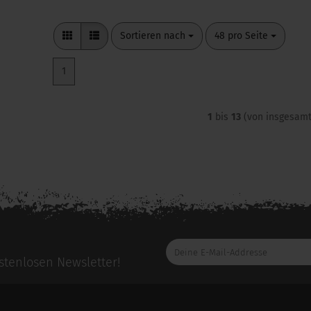
Sortieren nach
pro Seite
Sortieren nach
48 pro Seite
1
1
bis
13
(von insgesam
Deine
E-
tenlosen Newsletter!
Mail-
Addresse