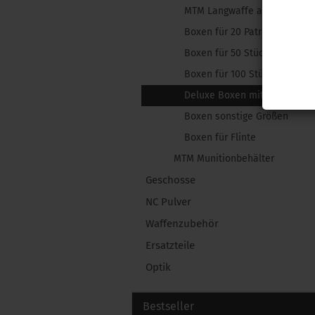
MTM Langwaffe anzeigen
Boxen für 20 Patronen
Boxen für 50 Stück Patronen
Boxen für 100 Stück Patrone
Deluxe Boxen mit Griff
Boxen sonstige Größen
Boxen für Flinte
MTM Munitionbehälter
Geschosse
NC Pulver
Waffenzubehör
Ersatzteile
Optik
Bestseller