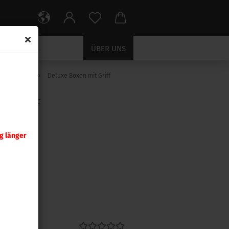
ÜBER UNS
»
Langwaffe
Deluxe Boxen mit Griff
T GRIFF
g länger