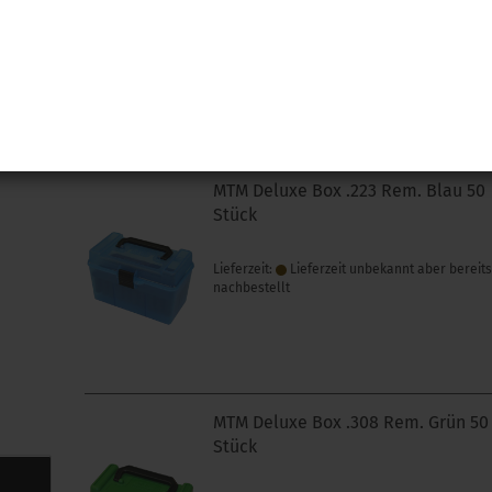
Lieferzeit:
Lieferzeit unbekannt aber bereit
nachbestellt
n
MTM Deluxe Box .223 Rem. Blau 50
Stück
Lieferzeit:
Lieferzeit unbekannt aber bereit
nachbestellt
MTM Deluxe Box .308 Rem. Grün 50
Stück