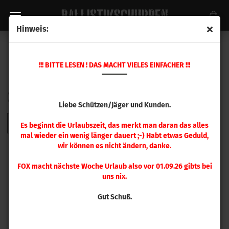
Hinweis:
KALIBER .284 / 7 MM
!!! BITTE LESEN ! DAS MACHT VIELES EINFACHER !!!
Sortieren nach
pro Seite
Sortieren nach
48 pro Seite
Liebe Schützen/Jäger und Kunden.
1
Es beginnt die Urlaubszeit, das merkt man daran das alles
mal wieder ein wenig länger dauert ;-) Habt etwas Geduld,
wir können es nicht ändern, danke.
FOX macht nächste Woche Urlaub also vor 01.09.26 gibts bei
uns nix.
Gut Schuß.