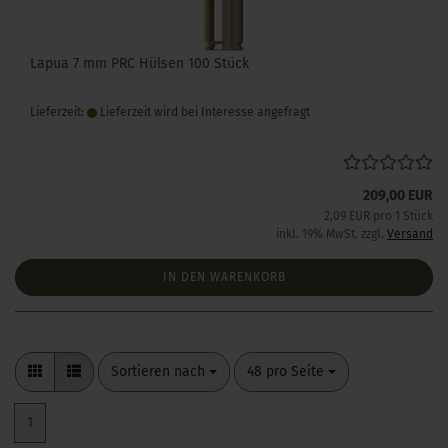
Lapua 7 mm PRC Hülsen 100 Stück
Lieferzeit:
Lieferzeit wird bei Interesse angefragt
209,00 EUR
2,09 EUR pro 1 Stück
inkl. 19% MwSt. zzgl.
Versand
IN DEN WARENKORB
Sortieren nach
pro Seite
Sortieren nach
48 pro Seite
1