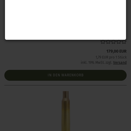
Lapua .284 Winchester Hülsen 100 Stück
Lieferzeit:
Lieferzeit wird bei Interesse angefragt
179,00 EUR
1,79 EUR pro 1 Stück
inkl. 19% MwSt. zzgl.
Versand
IN DEN WARENKORB