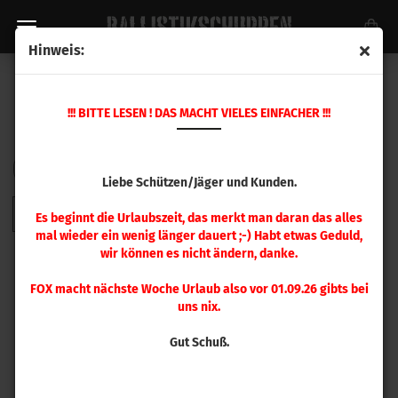
Hinweis:
KALIBER .220 - .243
!!! BITTE LESEN ! DAS MACHT VIELES EINFACHER !!!
Sortieren nach
pro Seite
Sortieren nach
48 pro Seite
Liebe Schützen/Jäger und Kunden.
1
Es beginnt die Urlaubszeit, das merkt man daran das alles
mal wieder ein wenig länger dauert ;-) Habt etwas Geduld,
wir können es nicht ändern, danke.
FOX macht nächste Woche Urlaub also vor 01.09.26 gibts bei
uns nix.
Gut Schuß.