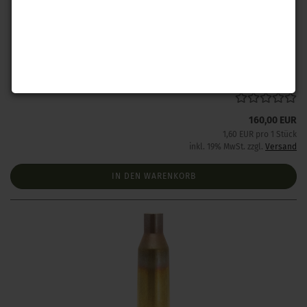
Lapua .22-250 Remington Hülsen 100 Stück
Lieferzeit:
Lieferzeit wird bei Interesse angefragt
160,00 EUR
1,60 EUR pro 1 Stück
inkl. 19% MwSt. zzgl.
Versand
IN DEN WARENKORB