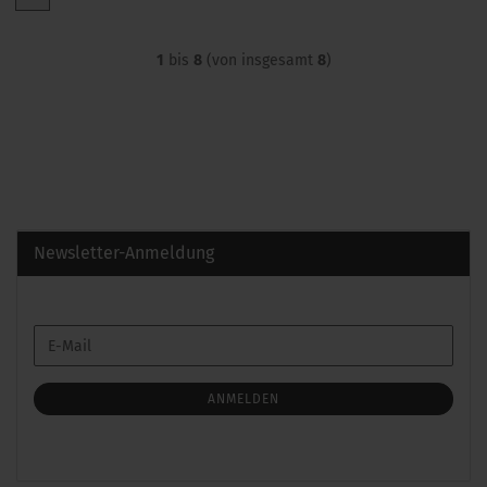
1
bis
8
(von insgesamt
8
)
Newsletter-Anmeldung
WEITER
E-
ZUR
Mail
NEWSLETTER-
ANMELDUNG
ANMELDEN