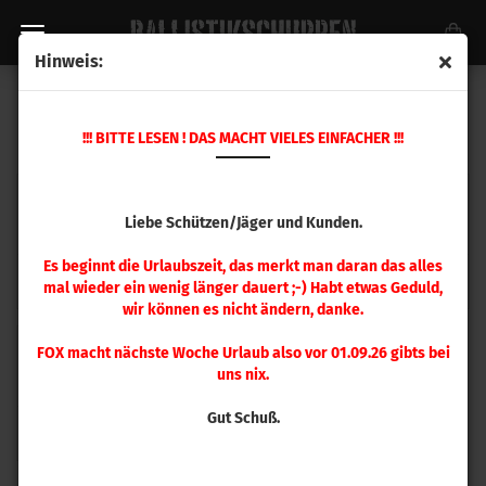
Hinweis:
MTM KURZWAFFE
!!! BITTE LESEN ! DAS MACHT VIELES EINFACHER !!!
Liebe Schützen/Jäger und Kunden.
Es beginnt die Urlaubszeit, das merkt man daran das alles
Boxen für 50 Stück Patronen
Boxen für 100 Stück Patronen
mal wieder ein wenig länger dauert ;-) Habt etwas Geduld,
wir können es nicht ändern, danke.
FOX macht nächste Woche Urlaub also vor 01.09.26 gibts bei
uns nix.
Gut Schuß.
Boxen sonstige Größen