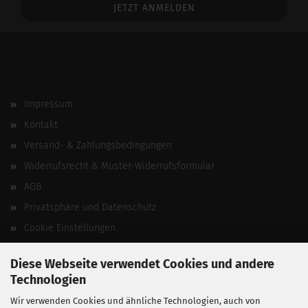
Addresse
Impressum
Kontakt
Versand- & Zahlungsbedingungen
Widerrufsrecht & Muster-Widerrufsformular
AGB
Privatsphäre und Datenschutz
Cookie Einstellungen
Vertrag widerrufen
Diese Webseite verwendet Cookies und andere
Technologien
Wir verwenden Cookies und ähnliche Technologien, auch von