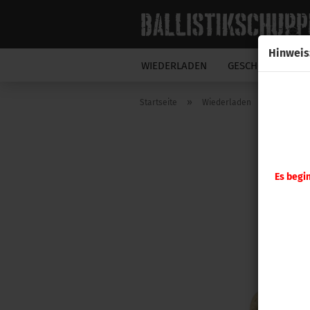
Hinweis
WIEDERLADEN
GESCHOSSE
N
»
»
Startseite
Wiederladen
Hornady
Es begi