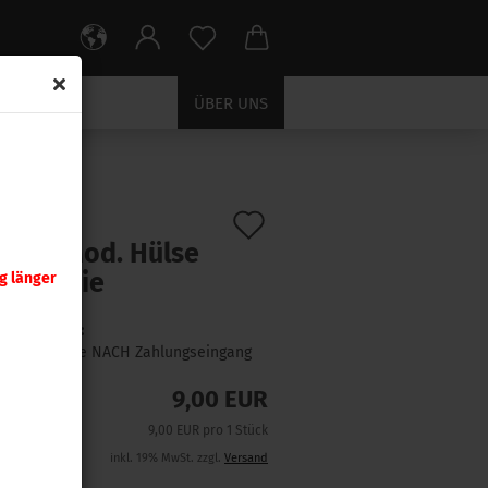
ÜBER UNS
e
Auf
:
A224
)
nady Mod. Hülse
den
 Valkyrie
g länger
Merkzettel
Lieferzeit:
1 Woche NACH Zahlungseingang
9,00 EUR
9,00 EUR pro 1 Stück
inkl. 19% MwSt. zzgl.
Versand