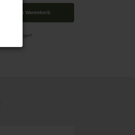
In den Warenkorb
nders günstiger?
N