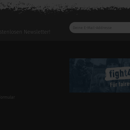
Deine
E-
tenlosen Newsletter!
Mail-
Addresse
formular