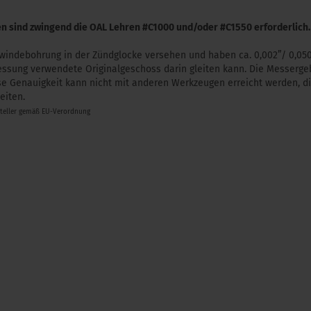
n sind zwingend die OAL Lehren #C1000 und/oder #C1550 erforderlich.
 Gewindebohrung in der Zündglocke versehen und haben ca. 0,002”/ 0,
essung verwendete Originalgeschoss darin gleiten kann. Die Messergeb
e Genauigkeit kann nicht mit anderen Werkzeugen erreicht werden, die
eiten.
steller gemäß EU-Verordnung