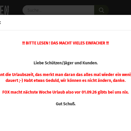
Suche...
:
C PULVER
WAFFENZUBEHÖR
ERSATZTEILE
OPTIK
»
!!! BITTE LESEN ! DAS MACHT VIELES EINFACHER !!!
»
»
Modifizierte Hülsen
.204 - .224
Hornady Mod. Hülse .224 Valkyri
(Art.Nr.
Liebe Schützen/Jäger und Kunden.
Hor
.224
nnt die Urlaubszeit, das merkt man daran das alles mal wieder ein weni
dauert ;-) Habt etwas Geduld, wir können es nicht ändern, danke.
FOX macht nächste Woche Urlaub also vor 01.09.26 gibts bei uns nix.
Gut Schuß.