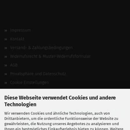
Impressum
Kontakt
Versand- & Zahlungsbedingungen
Widerrufsrecht & Muster-Widerrufsformular
AGB
Privatsphäre und Datenschutz
Cookie Einstellungen
Vertrag widerrufen
Diese Webseite verwendet Cookies und andere
Technologien
Wir verwenden Cookies und ähnliche Technologien, auch von
Drittanbietern, um die ordentliche Funktionsweise der Website zu
gewährleisten, die Nutzung unseres Angebotes zu analysieren und
Ihnen ein bestmögliches Einkaufserlebnis bieten zu können. Weitere