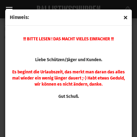
Hinweis:
Hornady 6 mm Rem Matrizensatz
(Art.Nr.:
546246
)
!!! BITTE LESEN ! DAS MACHT VIELES EINFACHER !!!
Liebe Schützen/Jäger und Kunden.
Es beginnt die Urlaubszeit, das merkt man daran das alles
mal wieder ein wenig länger dauert ;-) Habt etwas Geduld,
wir können es nicht ändern, danke.
Gut Schuß.