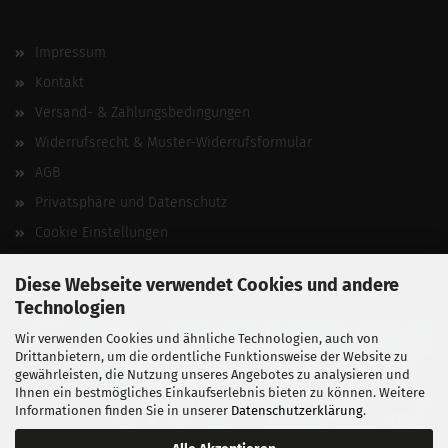
Impressum
Kontakt
Versand- & Zahlungsbedingungen
Widerrufsrecht & Muster-Widerrufsformular
AGB
Privatsphäre und Datenschutz
Cookie Einstellungen
Vertrag widerrufen
Diese Webseite verwendet Cookies und andere
Technologien
Wir verwenden Cookies und ähnliche Technologien, auch von
Drittanbietern, um die ordentliche Funktionsweise der Website zu
gewährleisten, die Nutzung unseres Angebotes zu analysieren und
Ihnen ein bestmögliches Einkaufserlebnis bieten zu können. Weitere
Informationen finden Sie in unserer
Datenschutzerklärung
.