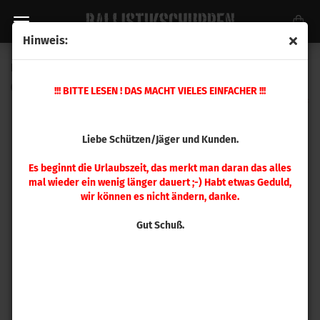
Hinweis:
Hornady Setzmatrize .380 Auto, 9 mm Luger, 9x21 mm
(Art.Nr.:
044144
)
!!! BITTE LESEN ! DAS MACHT VIELES EINFACHER !!!
Liebe Schützen/Jäger und Kunden.
Es beginnt die Urlaubszeit, das merkt man daran das alles
mal wieder ein wenig länger dauert ;-) Habt etwas Geduld,
wir können es nicht ändern, danke.
Gut Schuß.