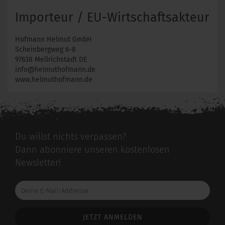
Importeur / EU-Wirtschaftsakteur
Hofmann Helmut GmbH
Scheinbergweg 6-8
97638 Mellrichstadt DE
info@helmuthofmann.de
www.helmuthofmann.de
Du willst nichts verpassen?
Dann abonniere unseren kostenlosen
Newsletter!
Deine
E-
Mail-
Addresse