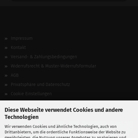
Impressum
Kontakt
Versand- & Zahlungsbedingungen
Widerrufsrecht & Muster-Widerrufsformular
AGB
Privatsphäre und Datenschutz
Cookie Einstellungen
Vertrag widerrufen
Diese Webseite verwendet Cookies und andere
Technologien
Wir verwenden Cookies und ähnliche Technologien, auch von
Drittanbietern, um die ordentliche Funktionsweise der Website zu
gewährleisten, die Nutzung unseres Angebotes zu analysieren und