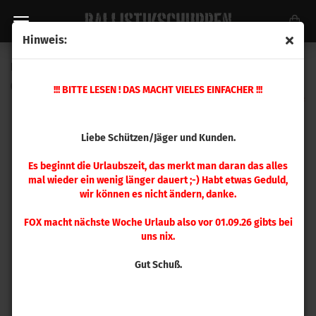
Hinweis:
Hornady .50 BMG Remington Matrizensatz
(Art.Nr.:
544460
)
!!! BITTE LESEN ! DAS MACHT VIELES EINFACHER !!!
Liebe Schützen/Jäger und Kunden.
Es beginnt die Urlaubszeit, das merkt man daran das alles
mal wieder ein wenig länger dauert ;-) Habt etwas Geduld,
wir können es nicht ändern, danke.
FOX macht nächste Woche Urlaub also vor 01.09.26 gibts bei
uns nix.
Gut Schuß.