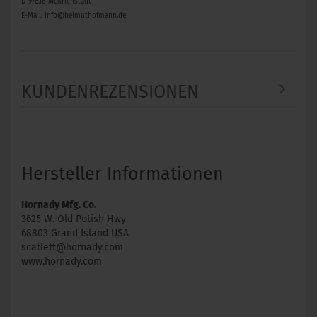
D-97638 Mellrichstadt
E-Mail: info@helmuthofmann.de
KUNDENREZENSIONEN
Hersteller Informationen
Hornady Mfg. Co.
3625 W. Old Potish Hwy
68803 Grand Island USA
scatlett@hornady.com
www.hornady.com