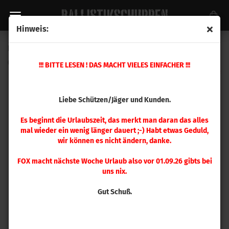
Hinweis:
Hornady Vollkalibriermatrize 6,5x55 mm
(Art.Nr.:
046283
)
!!! BITTE LESEN ! DAS MACHT VIELES EINFACHER !!!
Liebe Schützen/Jäger und Kunden.
Es beginnt die Urlaubszeit, das merkt man daran das alles
mal wieder ein wenig länger dauert ;-) Habt etwas Geduld,
wir können es nicht ändern, danke.
FOX macht nächste Woche Urlaub also vor 01.09.26 gibts bei
uns nix.
Gut Schuß.