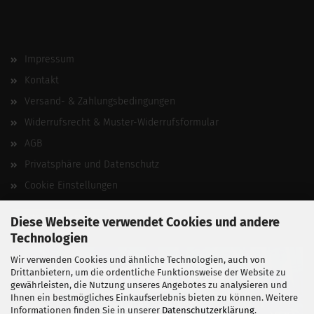
Impressum
Kontakt
Versand- & Zahlungsbedingungen
Widerrufsrecht & Muster-Widerrufsformular
AGB
Privatsphäre und Datenschutz
Cookie Einstellungen
Vertrag widerrufen
Diese Webseite verwendet Cookies und andere
Technologien
Wir verwenden Cookies und ähnliche Technologien, auch von
Drittanbietern, um die ordentliche Funktionsweise der Website zu
gewährleisten, die Nutzung unseres Angebotes zu analysieren und
Ihnen ein bestmögliches Einkaufserlebnis bieten zu können. Weitere
Informationen finden Sie in unserer
Datenschutzerklärung
.