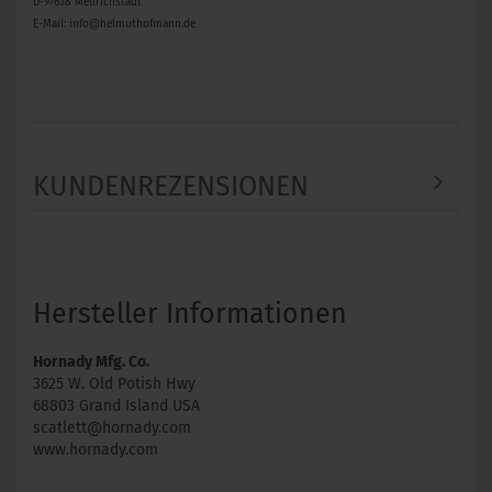
D-97638 Mellrichstadt
E-Mail: info@helmuthofmann.de
KUNDENREZENSIONEN
Hersteller Informationen
Hornady Mfg. Co.
3625 W. Old Potish Hwy
68803 Grand Island USA
scatlett@hornady.com
www.hornady.com