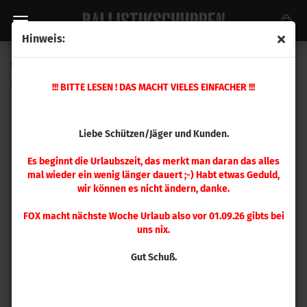
Hinweis:
Hornady Matrizensatz 9 mm Luger, 9x21 mm
(Art.Nr.:
546515
)
!!! BITTE LESEN ! DAS MACHT VIELES EINFACHER !!!
Liebe Schützen/Jäger und Kunden.
Es beginnt die Urlaubszeit, das merkt man daran das alles
mal wieder ein wenig länger dauert ;-) Habt etwas Geduld,
wir können es nicht ändern, danke.
FOX macht nächste Woche Urlaub also vor 01.09.26 gibts bei
uns nix.
Gut Schuß.