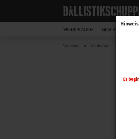
Hinweis
WIEDERLADEN
GESCHOSSE
N
»
»
Startseite
Wiederladen
Hornady
Es begi