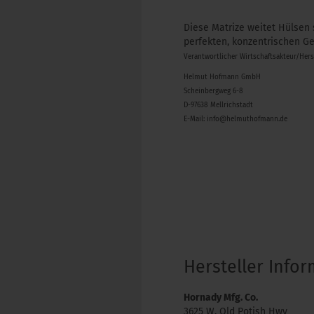
Diese Matrize weitet Hülsen 
perfekten, konzentrischen Ge
Verantwortlicher Wirtschaftsakteur/Her
Helmut Hofmann GmbH
Scheinbergweg 6-8
D-97638 Mellrichstadt
E-Mail: info@helmuthofmann.de
Hersteller Info
Hornady Mfg. Co.
3625 W. Old Potish Hwy