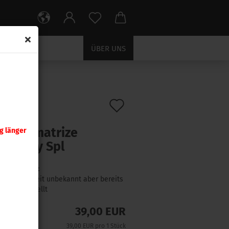
ÜBER UNS
Auf
:
044591
)
nady
den
weitermatrize
g länger
Merkzettel
 Cowboy Spl
Lieferzeit:
Lieferzeit unbekannt aber bereits
nachbestellt
39,00 EUR
39,00 EUR pro 1 Stück