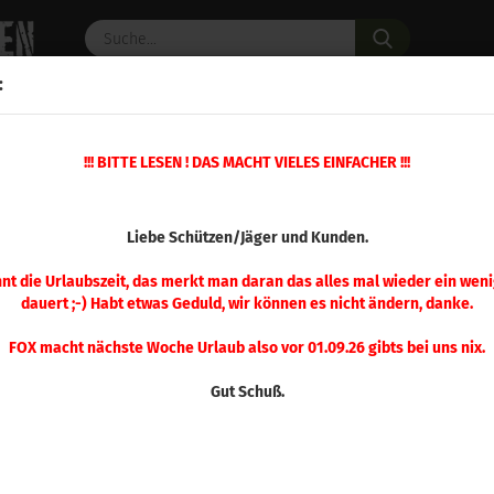
Suche...
:
C PULVER
WAFFENZUBEHÖR
ERSATZTEILE
OPTIK
»
!!! BITTE LESEN ! DAS MACHT VIELES EINFACHER !!!
»
Aufweiter Matrizen
Hornady Aufweitermatrize .38 Cowboy Spl
(Art.Nr.
Liebe Schützen/Jäger und Kunden.
Hor
Auf
nnt die Urlaubszeit, das merkt man daran das alles mal wieder ein weni
dauert ;-) Habt etwas Geduld, wir können es nicht ändern, danke.
.38
FOX macht nächste Woche Urlaub also vor 01.09.26 gibts bei uns nix.
Gut Schuß.