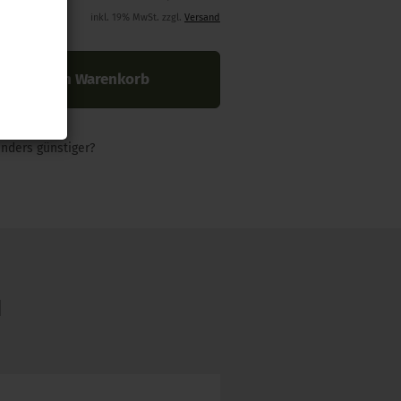
inkl. 19% MwSt. zzgl.
Versand
In den Warenkorb
nders günstiger?
N