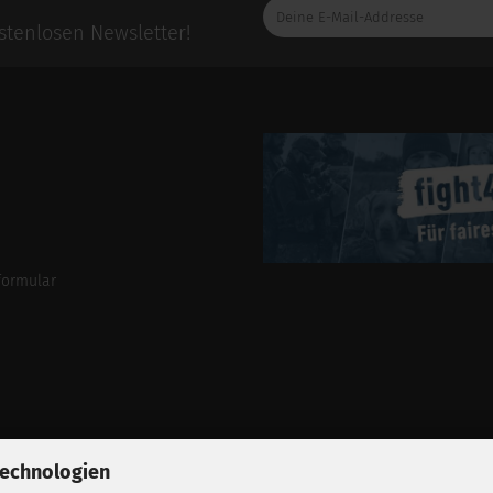
Deine
E-
tenlosen Newsletter!
Mail-
Addresse
formular
Technologien