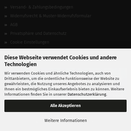
Versand- & Zahlungsbedingungen
Widerrufsrecht & Muster-Widerrufsformular
AGB
Privatsphäre und Datenschutz
Cookie Einstellungen
Vertrag widerrufen
Diese Webseite verwendet Cookies und andere
Technologien
Wir verwenden Cookies und ähnliche Technologien, auch von
Drittanbietern, um die ordentliche Funktionsweise der Website zu
gewährleisten, die Nutzung unseres Angebotes zu analysieren und
Ihnen ein bestmögliches Einkaufserlebnis bieten zu können. Weitere
Informationen finden Sie in unserer
Datenschutzerklärung
.
Alle Akzeptieren
BALLISTIKSCHUPPEN 2026.
Weitere Informationen
Entwickelt von
fabian heinz webdesign