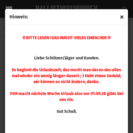
Hinweis:
Hornady Führungsdorn .400 / 10,16 mm
(Art.Nr.:
390941
)
!!! BITTE LESEN ! DAS MACHT VIELES EINFACHER !!!
Liebe Schützen/Jäger und Kunden.
Es beginnt die Urlaubszeit, das merkt man daran das alles
mal wieder ein wenig länger dauert ;-) Habt etwas Geduld,
wir können es nicht ändern, danke.
FOX macht nächste Woche Urlaub also vor 01.09.26 gibts bei
uns nix.
Gut Schuß.