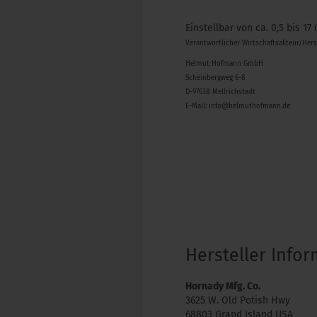
Einstellbar von ca. 0,5 bis 17 
Verantwortlicher Wirtschaftsakteur/Her
Helmut Hofmann GmbH
Scheinbergweg 6-8
D-97638 Mellrichstadt
E-Mail: info@helmuthofmann.de
Hersteller Info
Hornady Mfg. Co.
3625 W. Old Potish Hwy
68803 Grand Island USA