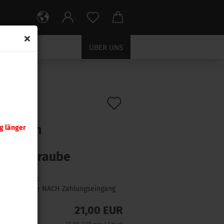
ÜBER UNS
Auf
:
050116
)
nady
den
zwaffen
g länger
Merkzettel
ndard
tellschraube
Lieferzeit:
1 Woche NACH Zahlungseingang
21,00 EUR