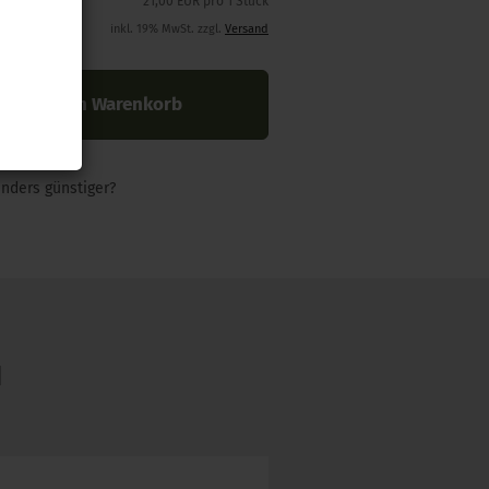
21,00 EUR pro 1 Stück
inkl. 19% MwSt. zzgl.
Versand
In den Warenkorb
nders günstiger?
N