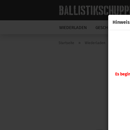
Hinweis
WIEDERLADEN
GESCHOSSE
N
»
»
Startseite
Wiederladen
Hornady
Es begi