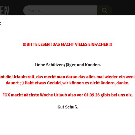
Suche...
:
C PULVER
WAFFENZUBEHÖR
ERSATZTEILE
OPTIK
»
!!! BITTE LESEN ! DAS MACHT VIELES EINFACHER !!!
»
Pulverfüller + mehr
Hornady Kurzwaffen Standard Einstellschraube
(Art.Nr.
Liebe Schützen/Jäger und Kunden.
Hor
Kur
nnt die Urlaubszeit, das merkt man daran das alles mal wieder ein weni
dauert ;-) Habt etwas Geduld, wir können es nicht ändern, danke.
Sta
Eins
FOX macht nächste Woche Urlaub also vor 01.09.26 gibts bei uns nix.
Gut Schuß.