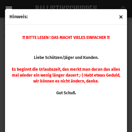
Hinweis:
Hornady Standard Mikrometer Werkzeug
(Art.Nr.:
050072
)
!!! BITTE LESEN ! DAS MACHT VIELES EINFACHER !!!
Liebe Schützen/Jäger und Kunden.
Es beginnt die Urlaubszeit, das merkt man daran das alles
mal wieder ein wenig länger dauert ;-) Habt etwas Geduld,
wir können es nicht ändern, danke.
Gut Schuß.