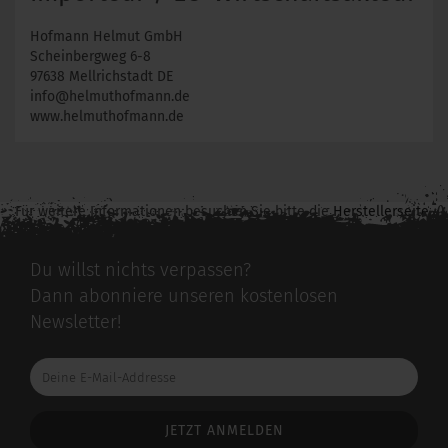
Hofmann Helmut GmbH
Scheinbergweg 6-8
97638 Mellrichstadt DE
info@helmuthofmann.de
www.helmuthofmann.de
Für weitere Informationen besuchen Sie bitte die
Herstellerseite
zu diesem Artikel.
Du willst nichts verpassen?
Dann abonniere unseren kostenlosen
Newsletter!
Deine
E-
Mail-
Addresse