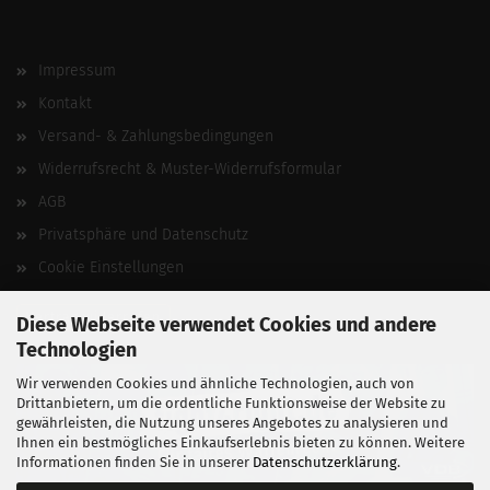
Impressum
Kontakt
Versand- & Zahlungsbedingungen
Widerrufsrecht & Muster-Widerrufsformular
AGB
Privatsphäre und Datenschutz
Cookie Einstellungen
Vertrag widerrufen
Diese Webseite verwendet Cookies und andere
Technologien
Wir verwenden Cookies und ähnliche Technologien, auch von
Drittanbietern, um die ordentliche Funktionsweise der Website zu
gewährleisten, die Nutzung unseres Angebotes zu analysieren und
Ihnen ein bestmögliches Einkaufserlebnis bieten zu können. Weitere
Informationen finden Sie in unserer
Datenschutzerklärung
.