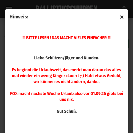
Hinweis:
RCBS 9 mm Luger, 9x21 mm, 9x23 mm Matrizensatz
(Art.Nr.:
20515
)
!!! BITTE LESEN ! DAS MACHT VIELES EINFACHER !!!
Liebe Schützen/Jäger und Kunden.
Es beginnt die Urlaubszeit, das merkt man daran das alles
mal wieder ein wenig länger dauert ;-) Habt etwas Geduld,
wir können es nicht ändern, danke.
FOX macht nächste Woche Urlaub also vor 01.09.26 gibts bei
uns nix.
Gut Schuß.