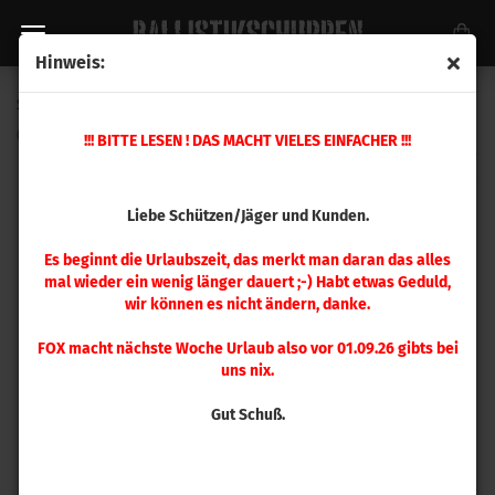
Hinweis:
Sierra .257 BlitzKing 70gr 100 Stück
(Art.Nr.:
1605
)
!!! BITTE LESEN ! DAS MACHT VIELES EINFACHER !!!
Liebe Schützen/Jäger und Kunden.
Es beginnt die Urlaubszeit, das merkt man daran das alles
mal wieder ein wenig länger dauert ;-) Habt etwas Geduld,
wir können es nicht ändern, danke.
FOX macht nächste Woche Urlaub also vor 01.09.26 gibts bei
uns nix.
Gut Schuß.