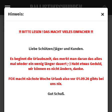
Hinweis:
Speer .270 Hot-Cor 150gr 100 Stück
(Art.Nr.:
1605
)
!!! BITTE LESEN ! DAS MACHT VIELES EINFACHER !!!
Liebe Schützen/Jäger und Kunden.
Es beginnt die Urlaubszeit, das merkt man daran das alles
mal wieder ein wenig länger dauert ;-) Habt etwas Geduld,
wir können es nicht ändern, danke.
FOX macht nächste Woche Urlaub also vor 01.09.26 gibts bei
uns nix.
Gut Schuß.