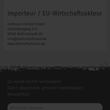
Importeur / EU-Wirtschaftsakteur
Hofmann Helmut GmbH
Scheinbergweg 6-8
97638 Mellrichstadt DE
info@helmuthofmann.de
www.helmuthofmann.de
Für weitere Informationen besuchen Sie bitte die
Herstellerseite
zu diesem Artikel.
Du willst nichts verpassen?
Dann abonniere unseren kostenlosen
Newsletter!
Deine
E-