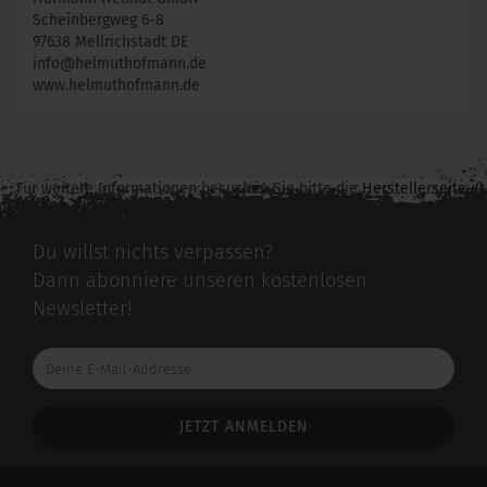
Scheinbergweg 6-8
97638 Mellrichstadt DE
info@helmuthofmann.de
www.helmuthofmann.de
Für weitere Informationen besuchen Sie bitte die
Herstellerseite
zu diesem Artikel.
Du willst nichts verpassen?
Dann abonniere unseren kostenlosen
Newsletter!
Deine
E-
Mail-
Addresse