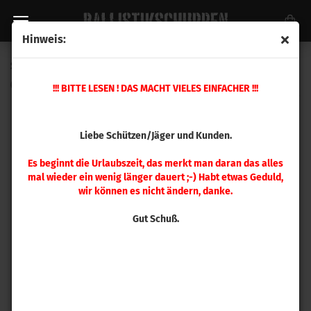
Hinweis:
Speer .270 Varmint 100gr 100 Stück
(Art.Nr.:
1447
)
!!! BITTE LESEN ! DAS MACHT VIELES EINFACHER !!!
Liebe Schützen/Jäger und Kunden.
Es beginnt die Urlaubszeit, das merkt man daran das alles
mal wieder ein wenig länger dauert ;-) Habt etwas Geduld,
wir können es nicht ändern, danke.
Gut Schuß.