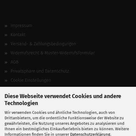
Impressum
Kontakt
Versand- & Zahlungsbedingungen
Widerrufsrecht & Muster-Widerrufsformular
AGB
Privatsphäre und Datenschutz
Cookie Einstellungen
Vertrag widerrufen
Diese Webseite verwendet Cookies und andere
Technologien
Wir verwenden Cookies und ähnliche Technologien, auch von
Drittanbietern, um die ordentliche Funktionsweise der Website zu
gewährleisten, die Nutzung unseres Angebotes zu analysieren und
Ihnen ein bestmögliches Einkaufserlebnis bieten zu können. Weitere
Informationen finden Sie in unserer
Datenschutzerklärung
.