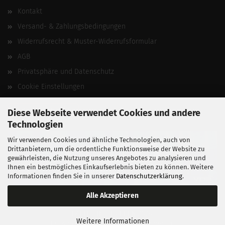
Kontakt
Versand- & Zahlungsbedingungen
Widerrufsrecht & Muster-Widerrufsformular
AGB
Privatsphäre und Datenschutz
Cookie Einstellungen
Vertrag widerrufen
Diese Webseite verwendet Cookies und andere
Technologien
Wir verwenden Cookies und ähnliche Technologien, auch von
Drittanbietern, um die ordentliche Funktionsweise der Website zu
gewährleisten, die Nutzung unseres Angebotes zu analysieren und
Ihnen ein bestmögliches Einkaufserlebnis bieten zu können. Weitere
Informationen finden Sie in unserer
Datenschutzerklärung
.
Alle Akzeptieren
BALLISTIKSCHUPPEN 2026.
Weitere Informationen
Entwickelt von
fabian heinz webdesign