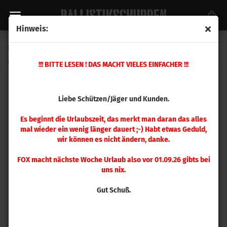
Hinweis:
Hornady Aussen Entgrater groß
(Art.Nr.:
050171
)
!!! BITTE LESEN ! DAS MACHT VIELES EINFACHER !!!
Liebe Schützen/Jäger und Kunden.
Es beginnt die Urlaubszeit, das merkt man daran das alles
mal wieder ein wenig länger dauert ;-) Habt etwas Geduld,
wir können es nicht ändern, danke.
FOX macht nächste Woche Urlaub also vor 01.09.26 gibts bei
uns nix.
Gut Schuß.