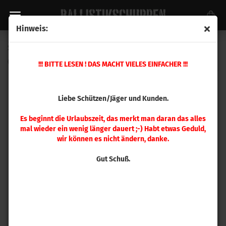
Hinweis:
Sierra .224 BlitzKing 55gr 100 Stück
(Art.Nr.:
1455
)
!!! BITTE LESEN ! DAS MACHT VIELES EINFACHER !!!
Liebe Schützen/Jäger und Kunden.
Es beginnt die Urlaubszeit, das merkt man daran das alles
mal wieder ein wenig länger dauert ;-) Habt etwas Geduld,
wir können es nicht ändern, danke.
Gut Schuß.