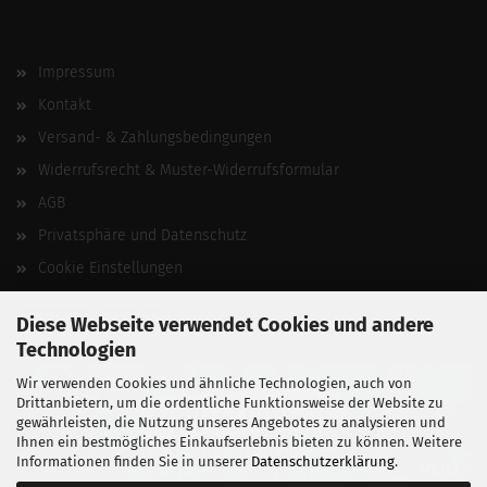
Impressum
Kontakt
Versand- & Zahlungsbedingungen
Widerrufsrecht & Muster-Widerrufsformular
AGB
Privatsphäre und Datenschutz
Cookie Einstellungen
Vertrag widerrufen
Diese Webseite verwendet Cookies und andere
Technologien
Wir verwenden Cookies und ähnliche Technologien, auch von
Drittanbietern, um die ordentliche Funktionsweise der Website zu
gewährleisten, die Nutzung unseres Angebotes zu analysieren und
Ihnen ein bestmögliches Einkaufserlebnis bieten zu können. Weitere
Informationen finden Sie in unserer
Datenschutzerklärung
.