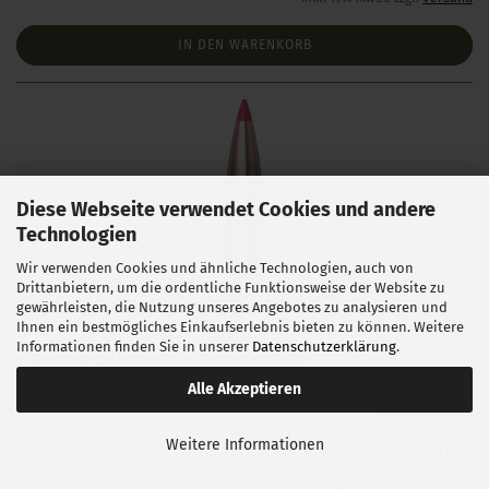
IN DEN WARENKORB
Diese Webseite verwendet Cookies und andere
Technologien
Wir verwenden Cookies und ähnliche Technologien, auch von
Drittanbietern, um die ordentliche Funktionsweise der Website zu
Hornady .243 ELD Match 108 gr 100 Stück
gewährleisten, die Nutzung unseres Angebotes zu analysieren und
Ihnen ein bestmögliches Einkaufserlebnis bieten zu können. Weitere
Informationen finden Sie in unserer
Datenschutzerklärung
.
Lieferzeit:
1 Woche NACH Zahlungseingang
Alle Akzeptieren
Weitere Informationen
58,00 EUR
0,58 EUR pro 1 Stück