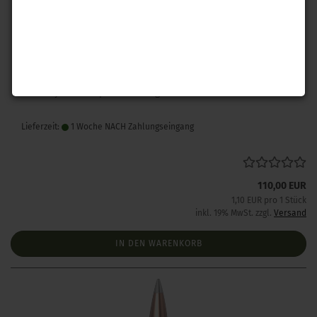
Hornady .243 A-Tip Match 110 gr 100 Stück
Lieferzeit:
1 Woche NACH Zahlungseingang
110,00 EUR
1,10 EUR pro 1 Stück
inkl. 19% MwSt. zzgl.
Versand
IN DEN WARENKORB