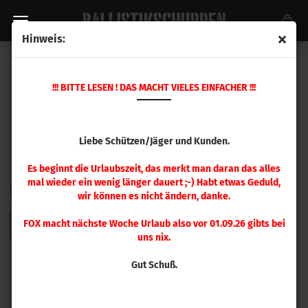
Hinweis:
HORNADY GESCHOSSE
!!! BITTE LESEN ! DAS MACHT VIELES EINFACHER !!!
Liebe Schützen/Jäger und Kunden.
Es beginnt die Urlaubszeit, das merkt man daran das alles
mal wieder ein wenig länger dauert ;-) Habt etwas Geduld,
FILTER
Sortieren nach
pro Seite
Sortieren nach
48 pro Seite
wir können es nicht ändern, danke.
FOX macht nächste Woche Urlaub also vor 01.09.26 gibts bei
1
2
3
4
5
6
7
8
9
»
uns nix.
Gut Schuß.