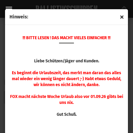
Hinweis:
HORNADY GESCHOSSE
!!! BITTE LESEN ! DAS MACHT VIELES EINFACHER !!!
Liebe Schützen/Jäger und Kunden.
Es beginnt die Urlaubszeit, das merkt man daran das alles
mal wieder ein wenig länger dauert ;-) Habt etwas Geduld,
FILTER
Sortieren nach
pro Seite
Sortieren nach
48 pro Seite
wir können es nicht ändern, danke.
FOX macht nächste Woche Urlaub also vor 01.09.26 gibts bei
1
2
3
4
5
6
7
8
9
»
uns nix.
Gut Schuß.