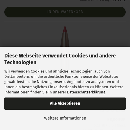
IN DEN WARENKORB
Diese Webseite verwendet Cookies und andere
Technologien
Wir verwenden Cookies und ähnliche Technologien, auch von
Drittanbietern, um die ordentliche Funktionsweise der Website zu
Hornady .243 ELD Match 108 gr 100 Stück
gewährleisten, die Nutzung unseres Angebotes zu analysieren und
Ihnen ein bestmögliches Einkaufserlebnis bieten zu können. Weitere
Informationen finden Sie in unserer
Datenschutzerklärung
.
Lieferzeit:
1 Woche NACH Zahlungseingang
Alle Akzeptieren
Weitere Informationen
58,00 EUR
0,58 EUR pro 1 Stück