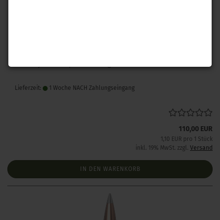
Hornady .243 A-Tip Match 110 gr 100 Stück
Lieferzeit:
1 Woche NACH Zahlungseingang
110,00 EUR
1,10 EUR pro 1 Stück
inkl. 19% MwSt. zzgl.
Versand
IN DEN WARENKORB