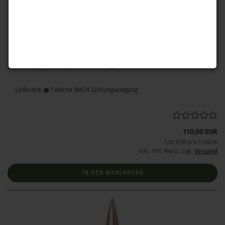
Hornady .243 A-Tip Match 110 gr 100 Stück
Lieferzeit:
1 Woche NACH Zahlungseingang
110,00 EUR
1,10 EUR pro 1 Stück
inkl. 19% MwSt. zzgl.
Versand
IN DEN WARENKORB