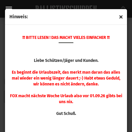
Hinweis:
HORNADY GESCHOSSE
!!! BITTE LESEN ! DAS MACHT VIELES EINFACHER !!!
Liebe Schützen/Jäger und Kunden.
Es beginnt die Urlaubszeit, das merkt man daran das alles
mal wieder ein wenig länger dauert ;-) Habt etwas Geduld,
FILTER
Sortieren nach
pro Seite
Sortieren nach
48 pro Seite
wir können es nicht ändern, danke.
FOX macht nächste Woche Urlaub also vor 01.09.26 gibts bei
1
2
3
4
5
6
7
8
9
»
uns nix.
Gut Schuß.