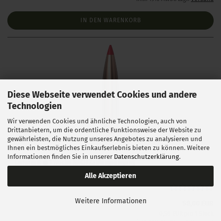
IN DEN WARENKORB
Diese Webseite verwendet Cookies und andere
Technologien
Wir verwenden Cookies und ähnliche Technologien, auch von
Drittanbietern, um die ordentliche Funktionsweise der Website zu
Hornady .243 ELD Match 108 gr 100 Stück
gewährleisten, die Nutzung unseres Angebotes zu analysieren und
Ihnen ein bestmögliches Einkaufserlebnis bieten zu können. Weitere
Informationen finden Sie in unserer
Datenschutzerklärung
.
Lieferzeit:
1 Woche NACH Zahlungseingang
Alle Akzeptieren
Weitere Informationen
58,00 EUR
0,58 EUR pro 1 Stück