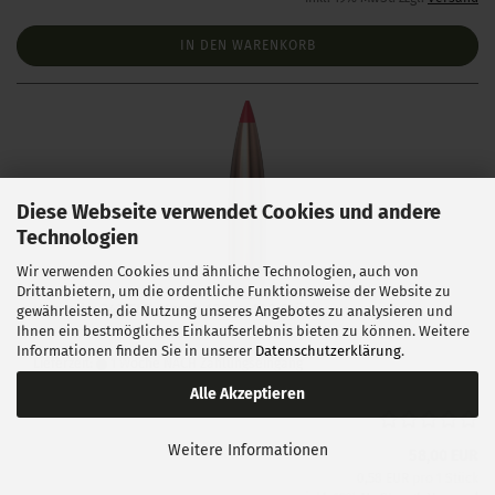
IN DEN WARENKORB
Diese Webseite verwendet Cookies und andere
Technologien
Wir verwenden Cookies und ähnliche Technologien, auch von
Drittanbietern, um die ordentliche Funktionsweise der Website zu
Hornady .243 ELD Match 108 gr 100 Stück
gewährleisten, die Nutzung unseres Angebotes zu analysieren und
Ihnen ein bestmögliches Einkaufserlebnis bieten zu können. Weitere
Informationen finden Sie in unserer
Datenschutzerklärung
.
Lieferzeit:
1 Woche NACH Zahlungseingang
Alle Akzeptieren
Weitere Informationen
58,00 EUR
0,58 EUR pro 1 Stück