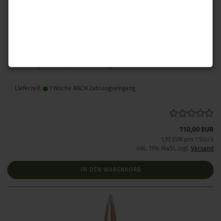
Hornady .243 A-Tip Match 110 gr 100 Stück
Lieferzeit:
1 Woche NACH Zahlungseingang
110,00 EUR
1,10 EUR pro 1 Stück
inkl. 19% MwSt. zzgl.
Versand
IN DEN WARENKORB