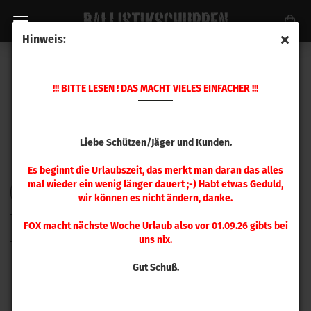
Hinweis:
HORNADY GESCHOSSE
!!! BITTE LESEN ! DAS MACHT VIELES EINFACHER !!!
Liebe Schützen/Jäger und Kunden.
Es beginnt die Urlaubszeit, das merkt man daran das alles
mal wieder ein wenig länger dauert ;-) Habt etwas Geduld,
FILTER
Sortieren nach
pro Seite
Sortieren nach
48 pro Seite
wir können es nicht ändern, danke.
FOX macht nächste Woche Urlaub also vor 01.09.26 gibts bei
1
2
3
4
5
6
7
8
9
»
uns nix.
Gut Schuß.