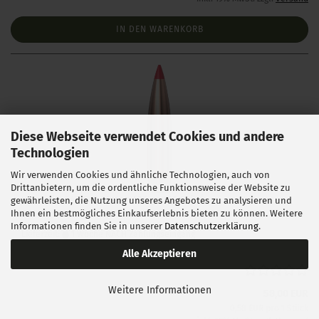
IN DEN WARENKORB
Diese Webseite verwendet Cookies und andere
Technologien
Wir verwenden Cookies und ähnliche Technologien, auch von
Drittanbietern, um die ordentliche Funktionsweise der Website zu
Hornady .243 ELD Match 108 gr 100 Stück
gewährleisten, die Nutzung unseres Angebotes zu analysieren und
Ihnen ein bestmögliches Einkaufserlebnis bieten zu können. Weitere
Informationen finden Sie in unserer
Datenschutzerklärung
.
Lieferzeit:
1 Woche NACH Zahlungseingang
Alle Akzeptieren
Weitere Informationen
58,00 EUR
0,58 EUR pro 1 Stück