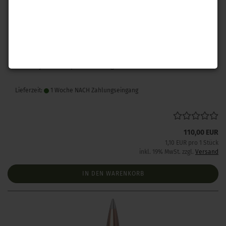
Hornady .243 A-Tip Match 110 gr 100 Stück
Lieferzeit:
1 Woche NACH Zahlungseingang
110,00 EUR
1,10 EUR pro 1 Stück
inkl. 19% MwSt. zzgl.
Versand
IN DEN WARENKORB