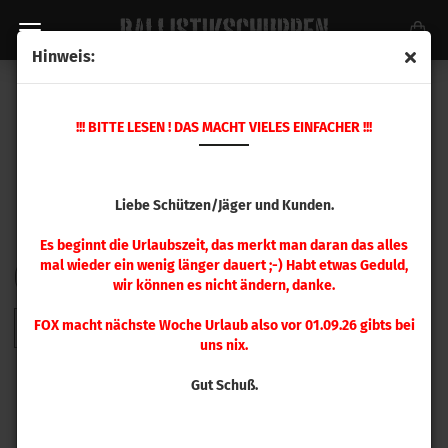
Hinweis:
HORNADY GESCHOSSE
!!! BITTE LESEN ! DAS MACHT VIELES EINFACHER !!!
Liebe Schützen/Jäger und Kunden.
Es beginnt die Urlaubszeit, das merkt man daran das alles
mal wieder ein wenig länger dauert ;-) Habt etwas Geduld,
FILTER
Sortieren nach
pro Seite
Sortieren nach
48 pro Seite
wir können es nicht ändern, danke.
FOX macht nächste Woche Urlaub also vor 01.09.26 gibts bei
1
2
3
4
5
6
7
8
9
»
uns nix.
Gut Schuß.