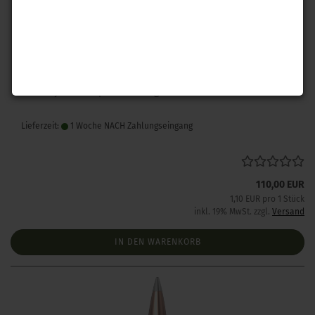
Hornady .243 A-Tip Match 110 gr 100 Stück
Lieferzeit:
1 Woche NACH Zahlungseingang
110,00 EUR
1,10 EUR pro 1 Stück
inkl. 19% MwSt. zzgl.
Versand
IN DEN WARENKORB