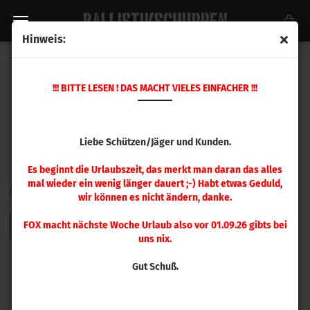
Hinweis:
HORNADY GESCHOSSE
!!! BITTE LESEN ! DAS MACHT VIELES EINFACHER !!!
Liebe Schützen/Jäger und Kunden.
Es beginnt die Urlaubszeit, das merkt man daran das alles
mal wieder ein wenig länger dauert ;-) Habt etwas Geduld,
FILTER
Sortieren nach
pro Seite
Sortieren nach
48 pro Seite
wir können es nicht ändern, danke.
FOX macht nächste Woche Urlaub also vor 01.09.26 gibts bei
1
2
3
4
5
6
7
8
9
»
uns nix.
Gut Schuß.