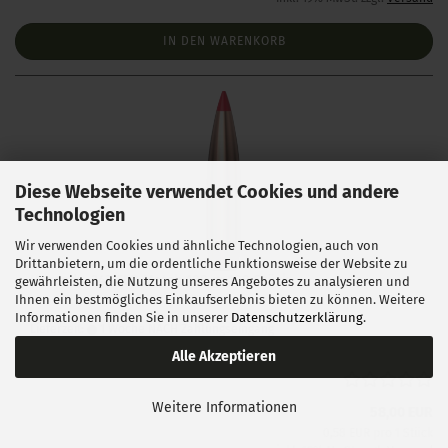
IN DEN WARENKORB
Diese Webseite verwendet Cookies und andere
Technologien
Wir verwenden Cookies und ähnliche Technologien, auch von
Drittanbietern, um die ordentliche Funktionsweise der Website zu
Hornady .243 ELD Match 108 gr 100 Stück
gewährleisten, die Nutzung unseres Angebotes zu analysieren und
Ihnen ein bestmögliches Einkaufserlebnis bieten zu können. Weitere
Informationen finden Sie in unserer
Datenschutzerklärung
.
Lieferzeit:
1 Woche NACH Zahlungseingang
Alle Akzeptieren
Weitere Informationen
58,00 EUR
0,58 EUR pro 1 Stück