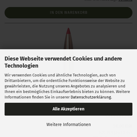
IN DEN WARENKORB
Diese Webseite verwendet Cookies und andere
Technologien
Wir verwenden Cookies und ähnliche Technologien, auch von
Drittanbietern, um die ordentliche Funktionsweise der Website zu
Hornady .243 ELD Match 108 gr 100 Stück
gewährleisten, die Nutzung unseres Angebotes zu analysieren und
Ihnen ein bestmögliches Einkaufserlebnis bieten zu können. Weitere
Informationen finden Sie in unserer
Datenschutzerklärung
.
Lieferzeit:
1 Woche NACH Zahlungseingang
Alle Akzeptieren
Weitere Informationen
58,00 EUR
0,58 EUR pro 1 Stück