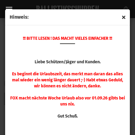
Hinweis:
HORNADY GESCHOSSE
!!! BITTE LESEN ! DAS MACHT VIELES EINFACHER !!!
Liebe Schützen/Jäger und Kunden.
Es beginnt die Urlaubszeit, das merkt man daran das alles
mal wieder ein wenig länger dauert ;-) Habt etwas Geduld,
FILTER
Sortieren nach
pro Seite
Sortieren nach
48 pro Seite
wir können es nicht ändern, danke.
FOX macht nächste Woche Urlaub also vor 01.09.26 gibts bei
1
2
3
4
5
6
7
8
9
»
uns nix.
Gut Schuß.