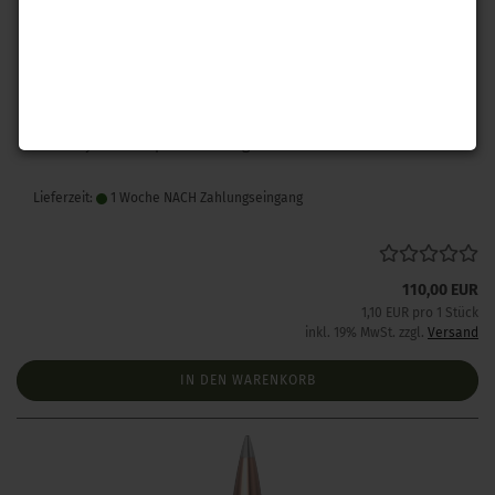
Hornady .243 A-Tip Match 110 gr 100 Stück
Lieferzeit:
1 Woche NACH Zahlungseingang
110,00 EUR
1,10 EUR pro 1 Stück
inkl. 19% MwSt. zzgl.
Versand
IN DEN WARENKORB