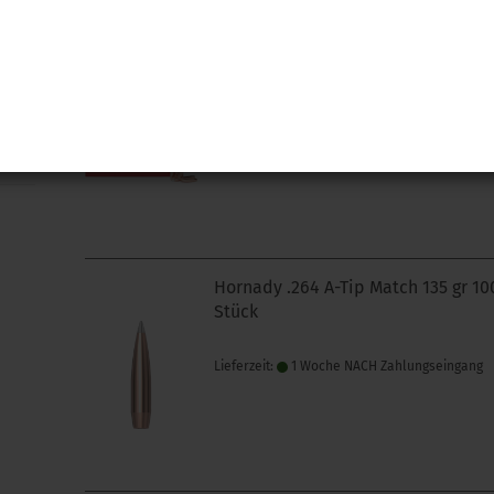
Hornady .243 A-Tip Match 110 gr 10
Stück
Lieferzeit:
1 Woche NACH Zahlungseingang
Hornady .264 A-Tip Match 135 gr 10
Stück
Lieferzeit:
1 Woche NACH Zahlungseingang