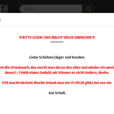
Suche...
:
C PULVER
WAFFENZUBEHÖR
ERSATZTEILE
OPTIK
!!! BITTE LESEN ! DAS MACHT VIELES EINFACHER !!!
»
»
Startseite
Geschosse
Hornady Geschosse
HORNADY GESC
Liebe Schützen/Jäger und Kunden.
nnt die Urlaubszeit, das merkt man daran das alles mal wieder ein weni
dauert ;-) Habt etwas Geduld, wir können es nicht ändern, danke.
FOX macht nächste Woche Urlaub also vor 01.09.26 gibts bei uns nix.
Gut Schuß.
Sortieren nach
pro Seite
Sortieren nach
48 pro Seite
1
2
3
4
5
6
7
8
9
»