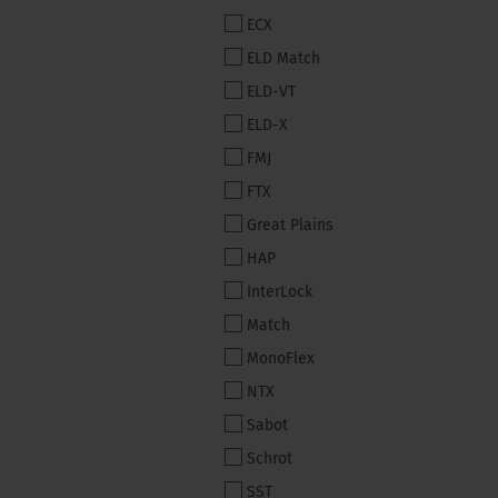
ECX
ELD Match
ELD-VT
ELD-X
FMJ
FTX
Great Plains
HAP
InterLock
Match
MonoFlex
NTX
Sabot
Schrot
SST