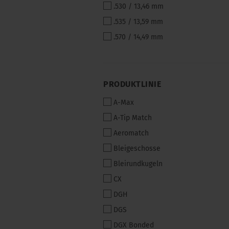
.530 / 13,46 mm
.535 / 13,59 mm
.570 / 14,49 mm
PRODUKTLINIE
PRODUKTLINIE
A-Max
A-Tip Match
Aeromatch
Bleigeschosse
Bleirundkugeln
CX
DGH
DGS
DGX Bonded