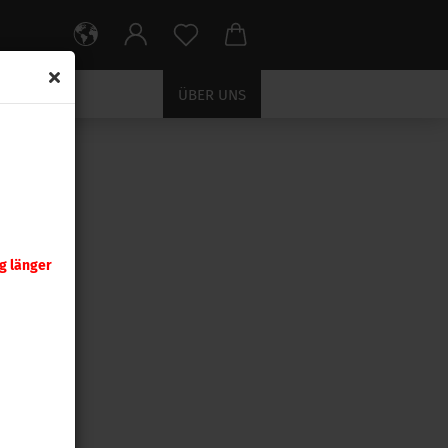
ÜBER UNS
HOSSE
g länger