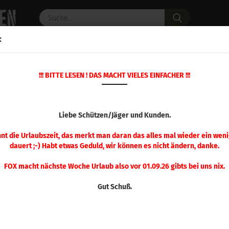
Suche...
:
C PULVER
WAFFENZUBEHÖR
ERSATZTEILE
OPTIK
!!! BITTE LESEN ! DAS MACHT VIELES EINFACHER !!!
»
»
Startseite
Geschosse
Hornady Geschosse
HORNADY GESC
Liebe Schützen/Jäger und Kunden.
nnt die Urlaubszeit, das merkt man daran das alles mal wieder ein weni
dauert ;-) Habt etwas Geduld, wir können es nicht ändern, danke.
FOX macht nächste Woche Urlaub also vor 01.09.26 gibts bei uns nix.
Gut Schuß.
Sortieren nach
pro Seite
Sortieren nach
48 pro Seite
1
2
3
4
5
6
7
8
9
»