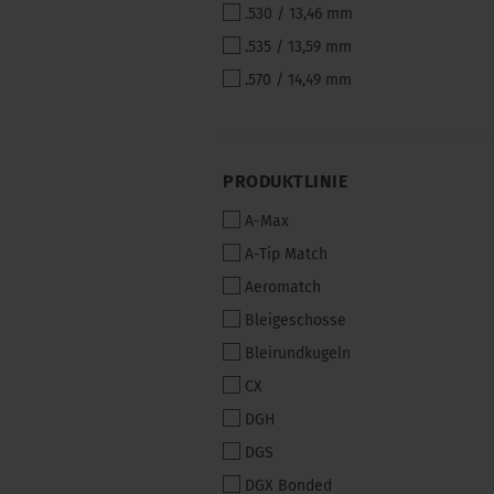
.530 / 13,46 mm
.535 / 13,59 mm
.570 / 14,49 mm
PRODUKTLINIE
PRODUKTLINIE
A-Max
A-Tip Match
Aeromatch
Bleigeschosse
Bleirundkugeln
CX
DGH
DGS
DGX Bonded