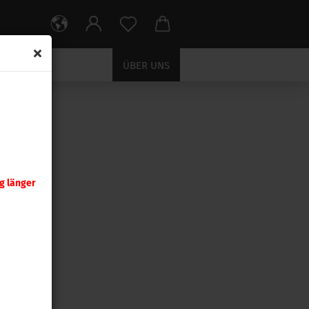
ÜBER UNS
HOSSE
g länger