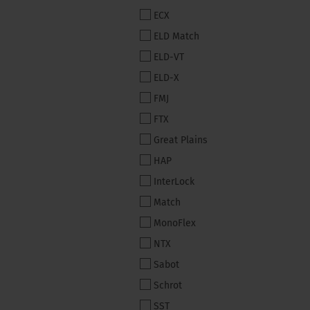
ECX
ELD Match
ELD-VT
ELD-X
FMJ
FTX
Great Plains
HAP
InterLock
Match
MonoFlex
NTX
Sabot
Schrot
SST