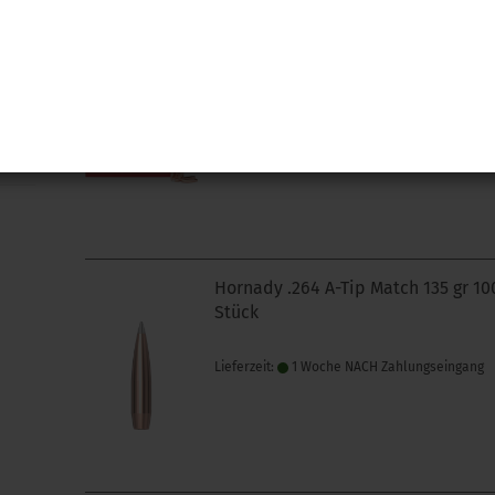
Hornady .243 A-Tip Match 110 gr 10
Stück
Lieferzeit:
1 Woche NACH Zahlungseingang
Hornady .264 A-Tip Match 135 gr 10
Stück
Lieferzeit:
1 Woche NACH Zahlungseingang