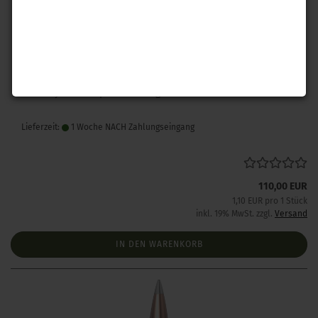
Hornady .243 A-Tip Match 110 gr 100 Stück
Lieferzeit:
1 Woche NACH Zahlungseingang
110,00 EUR
1,10 EUR pro 1 Stück
inkl. 19% MwSt. zzgl.
Versand
IN DEN WARENKORB