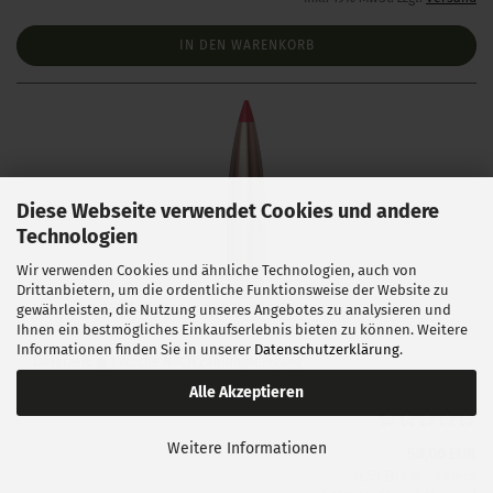
IN DEN WARENKORB
Diese Webseite verwendet Cookies und andere
Technologien
Wir verwenden Cookies und ähnliche Technologien, auch von
Drittanbietern, um die ordentliche Funktionsweise der Website zu
Hornady .243 ELD Match 108 gr 100 Stück
gewährleisten, die Nutzung unseres Angebotes zu analysieren und
Ihnen ein bestmögliches Einkaufserlebnis bieten zu können. Weitere
Informationen finden Sie in unserer
Datenschutzerklärung
.
Lieferzeit:
1 Woche NACH Zahlungseingang
Alle Akzeptieren
Weitere Informationen
58,00 EUR
0,58 EUR pro 1 Stück