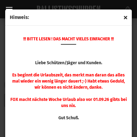
Hinweis:
HORNADY GESCHOSSE
!!! BITTE LESEN ! DAS MACHT VIELES EINFACHER !!!
Liebe Schützen/Jäger und Kunden.
Es beginnt die Urlaubszeit, das merkt man daran das alles
mal wieder ein wenig länger dauert ;-) Habt etwas Geduld,
FILTER
Sortieren nach
pro Seite
Sortieren nach
48 pro Seite
wir können es nicht ändern, danke.
FOX macht nächste Woche Urlaub also vor 01.09.26 gibts bei
1
2
3
4
5
6
7
8
9
»
uns nix.
Gut Schuß.