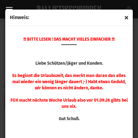
Hinweis:
HORNADY GESCHOSSE
!!! BITTE LESEN ! DAS MACHT VIELES EINFACHER !!!
Liebe Schützen/Jäger und Kunden.
Es beginnt die Urlaubszeit, das merkt man daran das alles
mal wieder ein wenig länger dauert ;-) Habt etwas Geduld,
FILTER
Sortieren nach
pro Seite
Sortieren nach
48 pro Seite
wir können es nicht ändern, danke.
FOX macht nächste Woche Urlaub also vor 01.09.26 gibts bei
1
2
3
4
5
6
7
8
9
»
uns nix.
Gut Schuß.