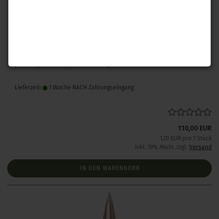
Hornady .243 A-Tip Match 110 gr 100 Stück
Lieferzeit:
1 Woche NACH Zahlungseingang
110,00 EUR
1,10 EUR pro 1 Stück
inkl. 19% MwSt. zzgl.
Versand
IN DEN WARENKORB