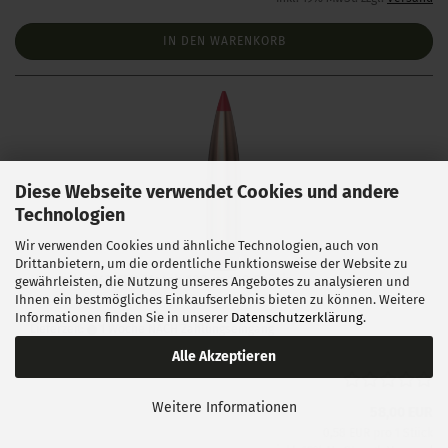
IN DEN WARENKORB
Diese Webseite verwendet Cookies und andere
Technologien
Wir verwenden Cookies und ähnliche Technologien, auch von
Drittanbietern, um die ordentliche Funktionsweise der Website zu
Hornady .243 ELD Match 108 gr 100 Stück
gewährleisten, die Nutzung unseres Angebotes zu analysieren und
Ihnen ein bestmögliches Einkaufserlebnis bieten zu können. Weitere
Informationen finden Sie in unserer
Datenschutzerklärung
.
Lieferzeit:
1 Woche NACH Zahlungseingang
Alle Akzeptieren
Weitere Informationen
58,00 EUR
0,58 EUR pro 1 Stück