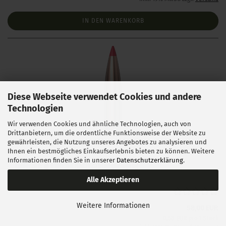
IN DEN WARENKORB
Diese Webseite verwendet Cookies und andere
Technologien
Wir verwenden Cookies und ähnliche Technologien, auch von
Drittanbietern, um die ordentliche Funktionsweise der Website zu
Hornady .243 ELD Match 108 gr 100 Stück
gewährleisten, die Nutzung unseres Angebotes zu analysieren und
Ihnen ein bestmögliches Einkaufserlebnis bieten zu können. Weitere
Informationen finden Sie in unserer
Datenschutzerklärung
.
Lieferzeit:
1 Woche NACH Zahlungseingang
Alle Akzeptieren
Weitere Informationen
58,00 EUR
0,58 EUR pro 1 Stück