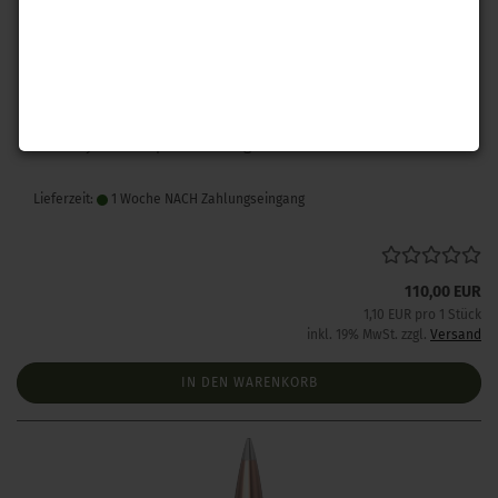
Hornady .243 A-Tip Match 110 gr 100 Stück
Lieferzeit:
1 Woche NACH Zahlungseingang
110,00 EUR
1,10 EUR pro 1 Stück
inkl. 19% MwSt. zzgl.
Versand
IN DEN WARENKORB