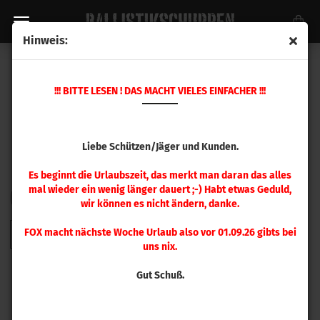
Hinweis:
HORNADY GESCHOSSE
!!! BITTE LESEN ! DAS MACHT VIELES EINFACHER !!!
Liebe Schützen/Jäger und Kunden.
Es beginnt die Urlaubszeit, das merkt man daran das alles
mal wieder ein wenig länger dauert ;-) Habt etwas Geduld,
FILTER
Sortieren nach
pro Seite
Sortieren nach
48 pro Seite
wir können es nicht ändern, danke.
FOX macht nächste Woche Urlaub also vor 01.09.26 gibts bei
1
2
3
4
5
6
7
8
9
»
uns nix.
Gut Schuß.