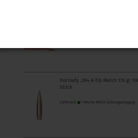
Hornady .243 A-Tip Match 110 gr 10
Stück
Lieferzeit:
1 Woche NACH Zahlungseingang
Hornady .264 A-Tip Match 135 gr 10
Stück
Lieferzeit:
1 Woche NACH Zahlungseingang