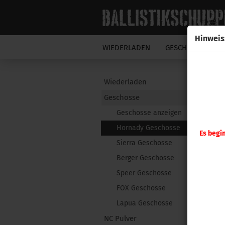
Hinweis
WIEDERLADEN
GESCHOSSE
N
Wiederladen
Geschosse
Geschosse anzeigen
Hornady Geschosse
Es begi
Sierra Geschosse
Berger Geschosse
Speer Geschosse
FOX Geschosse
Lapua Geschosse
NC Pulver