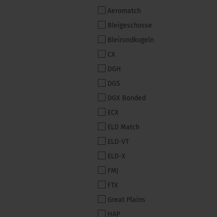
Aeromatch
Bleigeschosse
Bleirundkugeln
CX
DGH
DGS
DGX Bonded
ECX
ELD Match
ELD-VT
ELD-X
FMJ
FTX
Great Plains
HAP