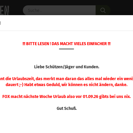
Suche...
:
C PULVER
WAFFENZUBEHÖR
ERSATZTEILE
OPTIK
!!! BITTE LESEN ! DAS MACHT VIELES EINFACHER !!!
»
»
Startseite
Geschosse
Hornady Geschosse
HORNADY GESC
Liebe Schützen/Jäger und Kunden.
nnt die Urlaubszeit, das merkt man daran das alles mal wieder ein weni
dauert ;-) Habt etwas Geduld, wir können es nicht ändern, danke.
FOX macht nächste Woche Urlaub also vor 01.09.26 gibts bei uns nix.
Gut Schuß.
Sortieren nach
pro Seite
Sortieren nach
48 pro Seite
1
2
3
4
5
6
7
8
9
»