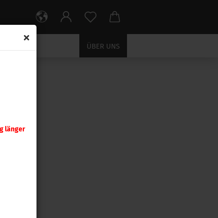
ÜBER UNS
HOSSE
g länger