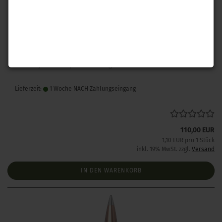
Hornady .243 A-Tip Match 110 gr 100 Stück
Lieferzeit:
1 Woche NACH Zahlungseingang
110,00 EUR
1,10 EUR pro 1 Stück
inkl. 19% MwSt. zzgl.
Versand
IN DEN WARENKORB