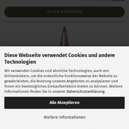
IN DEN WARENKORB
Diese Webseite verwendet Cookies und andere
Technologien
Wir verwenden Cookies und ähnliche Technologien, auch von
Drittanbietern, um die ordentliche Funktionsweise der Website zu
Hornady .243 ELD Match 108 gr 100 Stück
gewährleisten, die Nutzung unseres Angebotes zu analysieren und
Ihnen ein bestmögliches Einkaufserlebnis bieten zu können. Weitere
Informationen finden Sie in unserer
Datenschutzerklärung
.
Lieferzeit:
1 Woche NACH Zahlungseingang
Alle Akzeptieren
Weitere Informationen
58,00 EUR
0,58 EUR pro 1 Stück