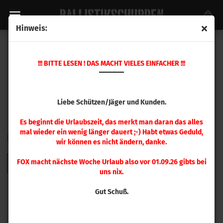
Hinweis:
HORNADY GESCHOSSE
!!! BITTE LESEN ! DAS MACHT VIELES EINFACHER !!!
Liebe Schützen/Jäger und Kunden.
Es beginnt die Urlaubszeit, das merkt man daran das alles
mal wieder ein wenig länger dauert ;-) Habt etwas Geduld,
FILTER
Sortieren nach
pro Seite
Sortieren nach
48 pro Seite
wir können es nicht ändern, danke.
FOX macht nächste Woche Urlaub also vor 01.09.26 gibts bei
1
2
3
4
5
6
7
8
9
»
uns nix.
Gut Schuß.