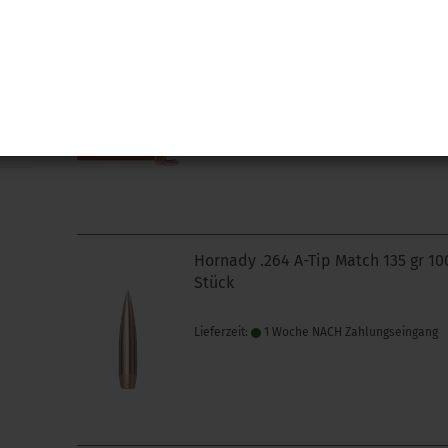
Hornady .243 A-Tip Match 110 gr 10
Stück
Lieferzeit:
1 Woche NACH Zahlungseingang
Hornady .264 A-Tip Match 135 gr 10
Stück
Lieferzeit:
1 Woche NACH Zahlungseingang