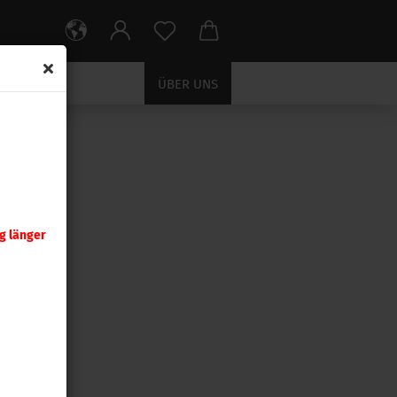
ÜBER UNS
HOSSE
g länger