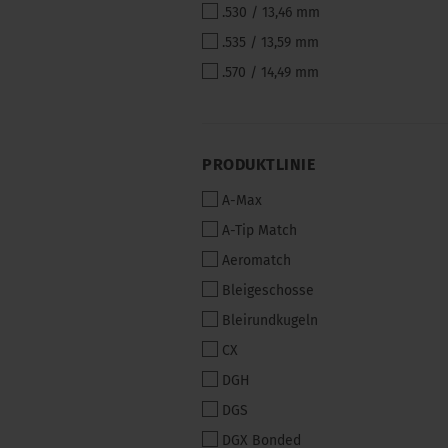
.530 / 13,46 mm
.535 / 13,59 mm
.570 / 14,49 mm
PRODUKTLINIE
PRODUKTLINIE
A-Max
A-Tip Match
Aeromatch
Bleigeschosse
Bleirundkugeln
CX
DGH
DGS
DGX Bonded