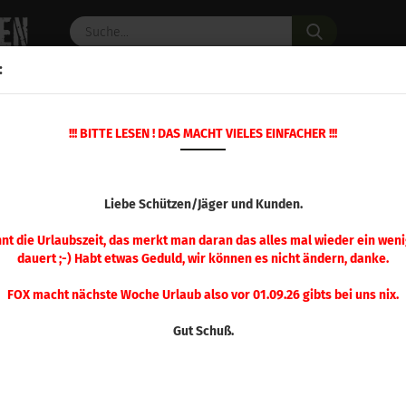
Suche...
:
C PULVER
WAFFENZUBEHÖR
ERSATZTEILE
OPTIK
!!! BITTE LESEN ! DAS MACHT VIELES EINFACHER !!!
»
»
Startseite
Geschosse
Hornady Geschosse
HORNADY GESC
Liebe Schützen/Jäger und Kunden.
nnt die Urlaubszeit, das merkt man daran das alles mal wieder ein weni
dauert ;-) Habt etwas Geduld, wir können es nicht ändern, danke.
FOX macht nächste Woche Urlaub also vor 01.09.26 gibts bei uns nix.
Gut Schuß.
Sortieren nach
pro Seite
Sortieren nach
48 pro Seite
1
2
3
4
5
6
7
8
9
»