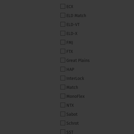
ECX
ELD Match
ELD-VT
ELD-X
FMJ
FTX
Great Plains
HAP
InterLock
Match
MonoFlex
NTX
Sabot
Schrot
SST