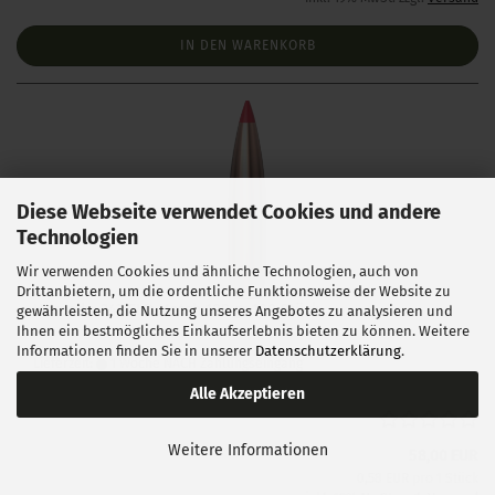
IN DEN WARENKORB
Diese Webseite verwendet Cookies und andere
Technologien
Wir verwenden Cookies und ähnliche Technologien, auch von
Drittanbietern, um die ordentliche Funktionsweise der Website zu
Hornady .243 ELD Match 108 gr 100 Stück
gewährleisten, die Nutzung unseres Angebotes zu analysieren und
Ihnen ein bestmögliches Einkaufserlebnis bieten zu können. Weitere
Informationen finden Sie in unserer
Datenschutzerklärung
.
Lieferzeit:
1 Woche NACH Zahlungseingang
Alle Akzeptieren
Weitere Informationen
58,00 EUR
0,58 EUR pro 1 Stück