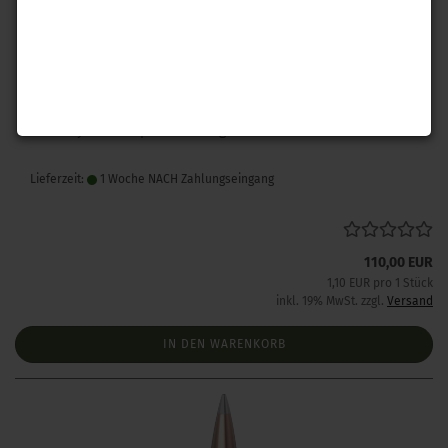
Hornady .243 A-Tip Match 110 gr 100 Stück
Lieferzeit:
1 Woche NACH Zahlungseingang
110,00 EUR
1,10 EUR pro 1 Stück
inkl. 19% MwSt. zzgl.
Versand
IN DEN WARENKORB