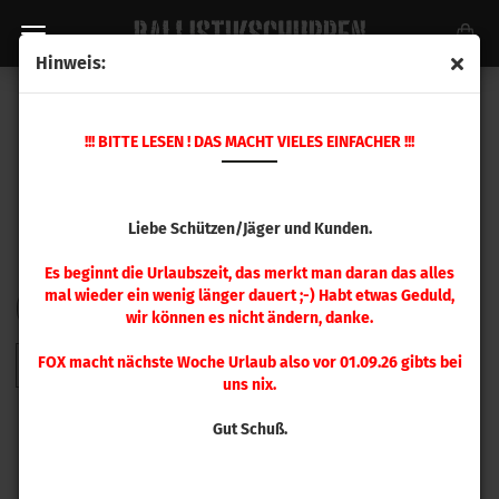
Hinweis:
HORNADY GESCHOSSE
!!! BITTE LESEN ! DAS MACHT VIELES EINFACHER !!!
Liebe Schützen/Jäger und Kunden.
Es beginnt die Urlaubszeit, das merkt man daran das alles
mal wieder ein wenig länger dauert ;-) Habt etwas Geduld,
FILTER
Sortieren nach
pro Seite
Sortieren nach
48 pro Seite
wir können es nicht ändern, danke.
FOX macht nächste Woche Urlaub also vor 01.09.26 gibts bei
1
2
3
4
5
6
7
8
9
»
uns nix.
Gut Schuß.