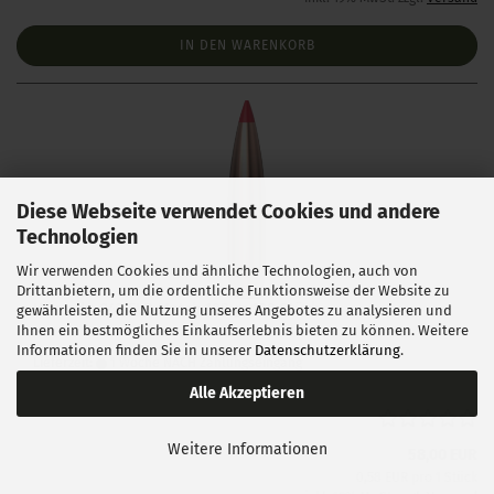
IN DEN WARENKORB
Diese Webseite verwendet Cookies und andere
Technologien
Wir verwenden Cookies und ähnliche Technologien, auch von
Drittanbietern, um die ordentliche Funktionsweise der Website zu
Hornady .243 ELD Match 108 gr 100 Stück
gewährleisten, die Nutzung unseres Angebotes zu analysieren und
Ihnen ein bestmögliches Einkaufserlebnis bieten zu können. Weitere
Informationen finden Sie in unserer
Datenschutzerklärung
.
Lieferzeit:
1 Woche NACH Zahlungseingang
Alle Akzeptieren
Weitere Informationen
58,00 EUR
0,58 EUR pro 1 Stück