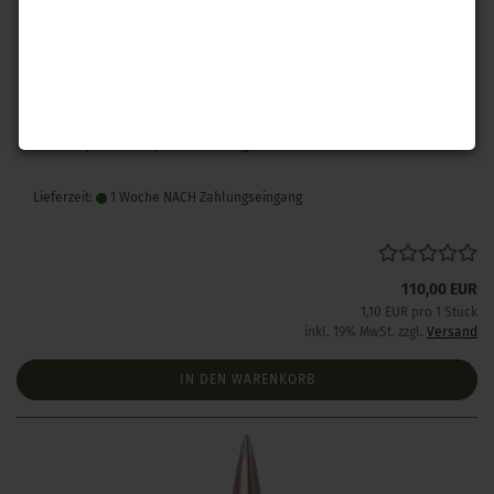
Hornady .243 A-Tip Match 110 gr 100 Stück
Lieferzeit:
1 Woche NACH Zahlungseingang
110,00 EUR
1,10 EUR pro 1 Stück
inkl. 19% MwSt. zzgl.
Versand
IN DEN WARENKORB