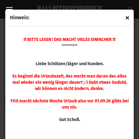
Hinweis:
HORNADY GESCHOSSE
!!! BITTE LESEN ! DAS MACHT VIELES EINFACHER !!!
Liebe Schützen/Jäger und Kunden.
Es beginnt die Urlaubszeit, das merkt man daran das alles
mal wieder ein wenig länger dauert ;-) Habt etwas Geduld,
FILTER
Sortieren nach
pro Seite
Sortieren nach
48 pro Seite
wir können es nicht ändern, danke.
FOX macht nächste Woche Urlaub also vor 01.09.26 gibts bei
1
2
3
4
5
6
7
8
9
»
uns nix.
Gut Schuß.