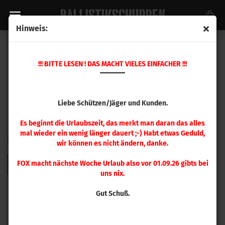
Hinweis:
HORNADY GESCHOSSE
!!! BITTE LESEN ! DAS MACHT VIELES EINFACHER !!!
Liebe Schützen/Jäger und Kunden.
Es beginnt die Urlaubszeit, das merkt man daran das alles
mal wieder ein wenig länger dauert ;-) Habt etwas Geduld,
FILTER
Sortieren nach
pro Seite
Sortieren nach
48 pro Seite
wir können es nicht ändern, danke.
FOX macht nächste Woche Urlaub also vor 01.09.26 gibts bei
1
2
3
4
5
6
7
8
9
»
uns nix.
Gut Schuß.