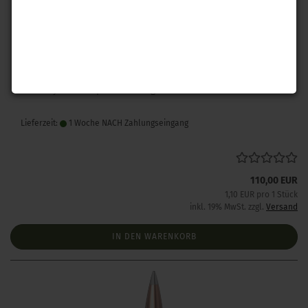
Hornady .243 A-Tip Match 110 gr 100 Stück
Lieferzeit:
1 Woche NACH Zahlungseingang
110,00 EUR
1,10 EUR pro 1 Stück
inkl. 19% MwSt. zzgl.
Versand
IN DEN WARENKORB