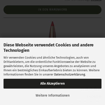
IN DEN WARENKORB
Diese Webseite verwendet Cookies und andere
Technologien
Wir verwenden Cookies und ähnliche Technologien, auch von
Drittanbietern, um die ordentliche Funktionsweise der Website zu
Hornady .243 ELD Match 108 gr 100 Stück
gewährleisten, die Nutzung unseres Angebotes zu analysieren und
Ihnen ein bestmögliches Einkaufserlebnis bieten zu können. Weitere
Informationen finden Sie in unserer
Datenschutzerklärung
.
Lieferzeit:
1 Woche NACH Zahlungseingang
Alle Akzeptieren
Weitere Informationen
58,00 EUR
0,58 EUR pro 1 Stück