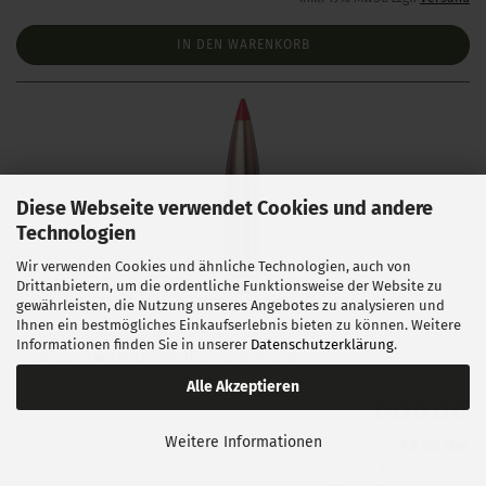
IN DEN WARENKORB
Diese Webseite verwendet Cookies und andere
Technologien
Wir verwenden Cookies und ähnliche Technologien, auch von
Drittanbietern, um die ordentliche Funktionsweise der Website zu
Hornady .243 ELD Match 108 gr 100 Stück
gewährleisten, die Nutzung unseres Angebotes zu analysieren und
Ihnen ein bestmögliches Einkaufserlebnis bieten zu können. Weitere
Informationen finden Sie in unserer
Datenschutzerklärung
.
Lieferzeit:
1 Woche NACH Zahlungseingang
Alle Akzeptieren
Weitere Informationen
58,00 EUR
0,58 EUR pro 1 Stück