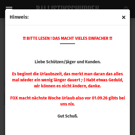
Hinweis:
HORNADY GESCHOSSE
!!! BITTE LESEN ! DAS MACHT VIELES EINFACHER !!!
Liebe Schützen/Jäger und Kunden.
Es beginnt die Urlaubszeit, das merkt man daran das alles
mal wieder ein wenig länger dauert ;-) Habt etwas Geduld,
FILTER
Sortieren nach
pro Seite
Sortieren nach
48 pro Seite
wir können es nicht ändern, danke.
FOX macht nächste Woche Urlaub also vor 01.09.26 gibts bei
1
2
3
4
5
6
7
8
9
»
uns nix.
Gut Schuß.