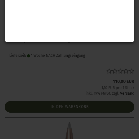
Hornady .243 A-Tip Match 110 gr 100 Stück
Lieferzeit:
1 Woche NACH Zahlungseingang
110,00 EUR
1,10 EUR pro 1 Stück
inkl. 19% MwSt. zzgl.
Versand
IN DEN WARENKORB