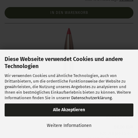
IN DEN WARENKORB
Diese Webseite verwendet Cookies und andere
Technologien
Wir verwenden Cookies und ähnliche Technologien, auch von
Drittanbietern, um die ordentliche Funktionsweise der Website zu
Hornady .243 ELD Match 108 gr 100 Stück
gewährleisten, die Nutzung unseres Angebotes zu analysieren und
Ihnen ein bestmögliches Einkaufserlebnis bieten zu können. Weitere
Informationen finden Sie in unserer
Datenschutzerklärung
.
Lieferzeit:
1 Woche NACH Zahlungseingang
Alle Akzeptieren
Weitere Informationen
58,00 EUR
0,58 EUR pro 1 Stück