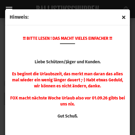
Hinweis:
HORNADY GESCHOSSE
!!! BITTE LESEN ! DAS MACHT VIELES EINFACHER !!!
Liebe Schützen/Jäger und Kunden.
Es beginnt die Urlaubszeit, das merkt man daran das alles
mal wieder ein wenig länger dauert ;-) Habt etwas Geduld,
FILTER
Sortieren nach
pro Seite
Sortieren nach
48 pro Seite
wir können es nicht ändern, danke.
FOX macht nächste Woche Urlaub also vor 01.09.26 gibts bei
1
2
3
4
5
6
7
8
9
»
uns nix.
Gut Schuß.