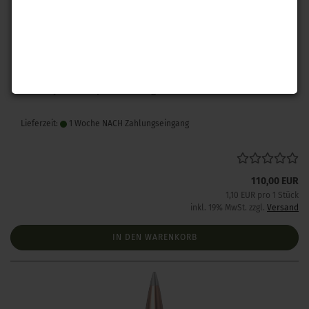
Hornady .243 A-Tip Match 110 gr 100 Stück
Lieferzeit:
1 Woche NACH Zahlungseingang
110,00 EUR
1,10 EUR pro 1 Stück
inkl. 19% MwSt. zzgl.
Versand
IN DEN WARENKORB